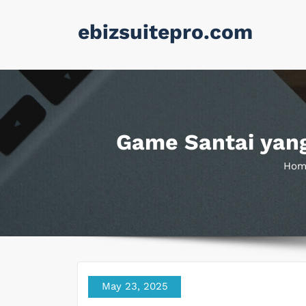
Skip
ebizsuitepro.com
to
content
Game Santai yang
Hom
May 23, 2025