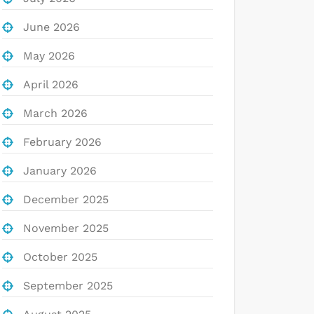
June 2026
May 2026
April 2026
March 2026
February 2026
January 2026
December 2025
November 2025
October 2025
September 2025