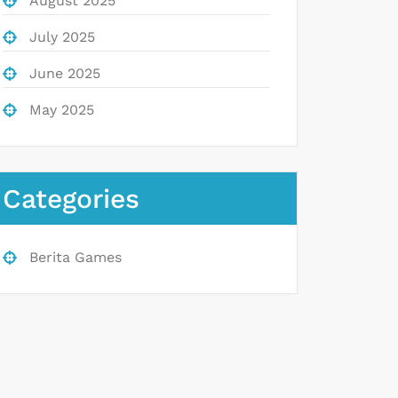
August 2025
July 2025
June 2025
May 2025
Categories
Berita Games