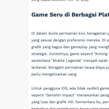
Game Seru di Berbagai Pla
Di dalam dunia permainan kini, keragaman
yang sesuai dengan preferensi mereka. Di p
grafik yang bagus dan gameplay yang mengh
strategis. Contohnya, game seperti "Among
sementara "Mobile Legends" menjadi salah 
terkenal. Beragam permainan tanpa biaya j
perlu mengeluarkan uang.
Untuk pengguna iOS, ada tidak sedikit game
seperti "Genshin Impact" menawarkan pen
yang luas dan grafik HD. Sementara itu, pe
berkebun dan membangun town yang menena