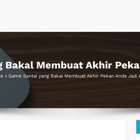
 Bakal Membuat Akhir Peka
e
»
Game Santai yang Bakal Membuat Akhir Pekan Anda Jadi 