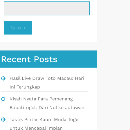
Search
Recent Posts
Hasil Live Draw Toto Macau: Hari
Ini Terungkap
Kisah Nyata Para Pemenang
Bupatitogel: Dari Nol ke Jutawan
Taktik Pintar Kaum Muda Togel
untuk Mencapai Impian