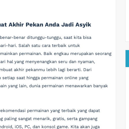
t Akhir Pekan Anda Jadi Asyik
enar-benar ditunggu-tunggu, saat kita bisa
ari-hari. Salah satu cara terbaik untuk
mainkan permainan. Baik engkau merupakan seorang
ari hal yang menyenangkan seru dan nyaman,
uat akhir pekanmu lebih lagi berarti. Dari
 setiap saat hingga permainan online yang
n yang lain, dunia permainan menawarkan banyak
 rekomendasi permainan yang terbaik yang dapat
 paling sangat menarik, gratis, serta gampang
roid, iOS, PC, dan konsol game. Kita akan juga