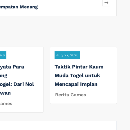
esempatan Menang
026
July 27, 2026
yata Para
Taktik Pintar Kaum
ang
Muda Togel untuk
ogel: Dari Nol
Mencapai Impian
awan
Berita Games
Games