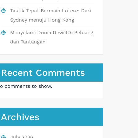
Taktik Tepat Bermain Lotere: Dari
Sydney menuju Hong Kong
Menyelami Dunia Dewi4D: Peluang
dan Tantangan
Recent Comments
o comments to show.
Archives
July 2026