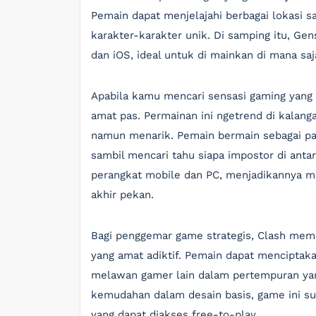
Pemain dapat menjelajahi berbagai lokasi
karakter-karakter unik. Di samping itu, Ge
dan iOS, ideal untuk di mainkan di mana saj
Apabila kamu mencari sensasi gaming yang 
amat pas. Permainan ini ngetrend di kala
namun menarik. Pemain bermain sebagai par
sambil mencari tahu siapa impostor di ant
perangkat mobile dan PC, menjadikannya me
akhir pekan.
Bagi penggemar game strategis, Clash me
yang amat adiktif. Pemain dapat mencipta
melawan gamer lain dalam pertempuran ya
kemudahan dalam desain basis, game ini s
yang dapat diakses free-to-play.