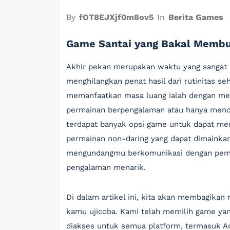
By
fOT8EJXjf0m8ov5
In
Berita Games
Game Santai yang Bakal Membua
Akhir pekan merupakan waktu yang sangat b
menghilangkan penat hasil dari rutinitas seh
memanfaatkan masa luang ialah dengan me
permainan berpengalaman atau hanya menc
terdapat banyak opsi game untuk dapat memb
permainan non-daring yang dapat dimainkan
mengundangmu berkomunikasi dengan pemai
pengalaman menarik.
Di dalam artikel ini, kita akan membagikan
kamu ujicoba. Kami telah memilih game yang
diakses untuk semua platform, termasuk And