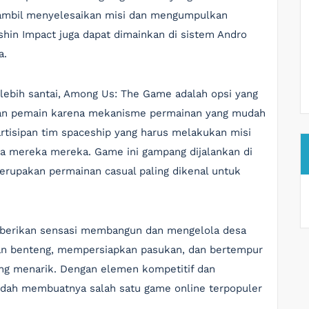
 sambil menyelesaikan misi dan mengumpulkan
nshin Impact juga dapat dimainkan di sistem Andro
a.
lebih santai, Among Us: The Game adalah opsi yang
ngan pemain karena mekanisme permainan yang mudah
tisipan tim spaceship yang harus melakukan misi
ara mereka mereka. Game ini gampang dijalankan di
rupakan permainan casual paling dikenal untuk
mberikan sensasi membangun dan mengelola desa
kan benteng, mempersiapkan pasukan, dan bertempur
ng menarik. Dengan elemen kompetitif dan
udah membuatnya salah satu game online terpopuler