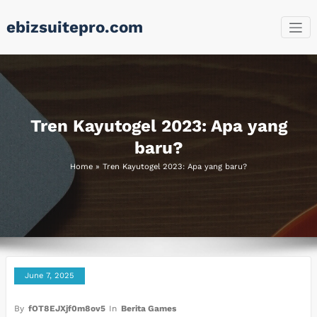
Skip
ebizsuitepro.com
to
content
Tren Kayutogel 2023: Apa yang
baru?
Home
»
Tren Kayutogel 2023: Apa yang baru?
June 7, 2025
By
fOT8EJXjf0m8ov5
In
Berita Games