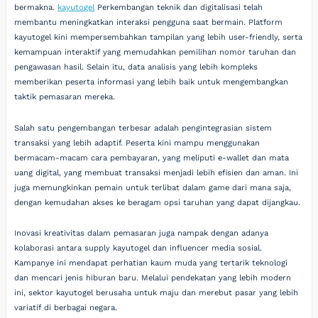
bermakna.
kayutogel
Perkembangan teknik dan digitalisasi telah
membantu meningkatkan interaksi pengguna saat bermain. Platform
kayutogel kini mempersembahkan tampilan yang lebih user-friendly, serta
kemampuan interaktif yang memudahkan pemilihan nomor taruhan dan
pengawasan hasil. Selain itu, data analisis yang lebih kompleks
memberikan peserta informasi yang lebih baik untuk mengembangkan
taktik pemasaran mereka.
Salah satu pengembangan terbesar adalah pengintegrasian sistem
transaksi yang lebih adaptif. Peserta kini mampu menggunakan
bermacam-macam cara pembayaran, yang meliputi e-wallet dan mata
uang digital, yang membuat transaksi menjadi lebih efisien dan aman. Ini
juga memungkinkan pemain untuk terlibat dalam game dari mana saja,
dengan kemudahan akses ke beragam opsi taruhan yang dapat dijangkau.
Inovasi kreativitas dalam pemasaran juga nampak dengan adanya
kolaborasi antara supply kayutogel dan influencer media sosial.
Kampanye ini mendapat perhatian kaum muda yang tertarik teknologi
dan mencari jenis hiburan baru. Melalui pendekatan yang lebih modern
ini, sektor kayutogel berusaha untuk maju dan merebut pasar yang lebih
variatif di berbagai negara.