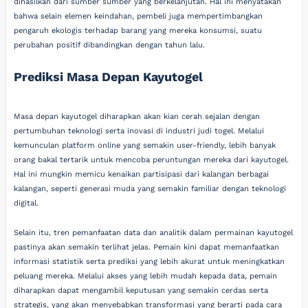
dihasilkan dari sumber sumber yang berkelanjutan. Hal ini menyatakan
bahwa selain elemen keindahan, pembeli juga mempertimbangkan
pengaruh ekologis terhadap barang yang mereka konsumsi, suatu
perubahan positif dibandingkan dengan tahun lalu.
Prediksi Masa Depan Kayutogel
Masa depan kayutogel diharapkan akan kian cerah sejalan dengan
pertumbuhan teknologi serta inovasi di industri judi togel. Melalui
kemunculan platform online yang semakin user-friendly, lebih banyak
orang bakal tertarik untuk mencoba peruntungan mereka dari kayutogel.
Hal ini mungkin memicu kenaikan partisipasi dari kalangan berbagai
kalangan, seperti generasi muda yang semakin familiar dengan teknologi
digital.
Selain itu, tren pemanfaatan data dan analitik dalam permainan kayutogel
pastinya akan semakin terlihat jelas. Pemain kini dapat memanfaatkan
informasi statistik serta prediksi yang lebih akurat untuk meningkatkan
peluang mereka. Melalui akses yang lebih mudah kepada data, pemain
diharapkan dapat mengambil keputusan yang semakin cerdas serta
strategis, yang akan menyebabkan transformasi yang berarti pada cara