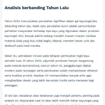
Analisis berbanding Tahun Lalu
Tahun 2022 menunjukkan perubahan signifikan dalam gai kayutogel jika
dibanding tahun lalu. Salah satu perubahan kunci adalah pertumbuhan
perhatian masyarakat terhadap tipe kayu yang digunakan dalam produksi
kayutogel. Kini, banyak pabrik sedang meneliti macam-macam varietas
material lokal yang dulu tidak begitu dikenal, memberi kesan unik dan
eksklusif pada hasil mereka.
Selain itu, pemakaian inovasi pada tahapan pembuatan togel kayu
semakin luas. Di tahun 2022, sejumlah produsen hampir bergantung
pada metode konvensional, namun tahun ini, penggabungan digital
modern pada rancangan serta pembuatan sudah memperbesar efisiensi
serta kualitas produk. Keadaan ini mempersilakan banyak artis agar
menghasilkan desain yang lebih bervariasi modis serta menawan bagi
pelanggan.
Di sisi lain, kesadaran akan ketahanan juga menjadi penentu penting pada
analisis ini. Masyarakat saat ini akan lebih memilih bahan kayutogel yang