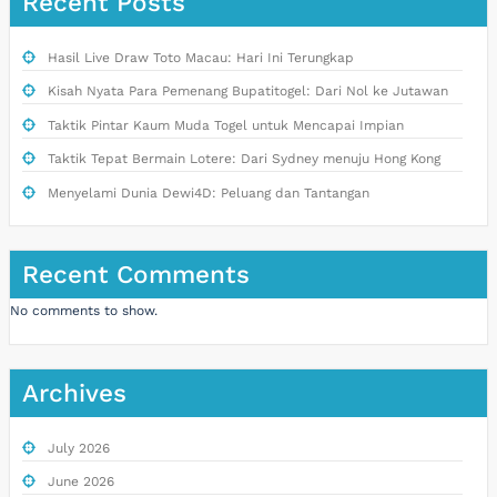
Recent Posts
Hasil Live Draw Toto Macau: Hari Ini Terungkap
Kisah Nyata Para Pemenang Bupatitogel: Dari Nol ke Jutawan
Taktik Pintar Kaum Muda Togel untuk Mencapai Impian
Taktik Tepat Bermain Lotere: Dari Sydney menuju Hong Kong
Menyelami Dunia Dewi4D: Peluang dan Tantangan
Recent Comments
No comments to show.
Archives
July 2026
June 2026