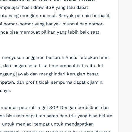
pelajari hasil draw SGP yang lalu dapat
ntu yang mungkin muncul. Banyak pemain berhasil
ai nomor-nomor yang banyak muncul dan nomor-
anda bisa membuat pilihan yang lebih baik saat
k menyusun anggaran bertaruh Anda. Tetapkan limit
 dan jangan sekali-kali melampaui batas itu. Ini
nggung jawab dan menghindari kerugian besar.
patan, dan profit tidak sempurna dapat dijamin.
snya.
omunitas petaruh togel SGP. Dengan berdiskusi dan
da bisa mendapatkan saran dan trik yang bisa belum
ne untuk menjadi tempat untuk mendapatkan