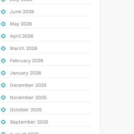
June 2026
May 2026
April 2026
March 2026
February 2026
January 2026
December 2025
November 2025
October 2025
September 2025