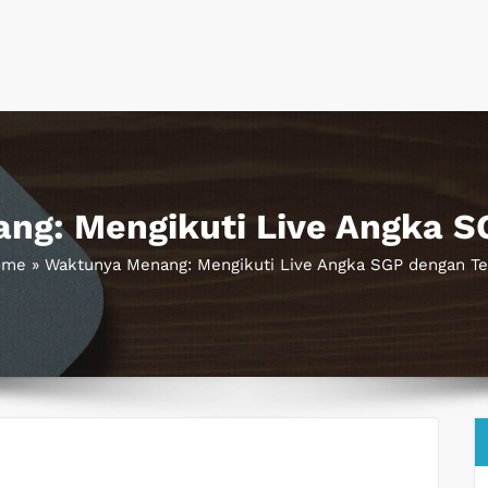
g: Mengikuti Live Angka SG
ome
»
Waktunya Menang: Mengikuti Live Angka SGP dengan Tel