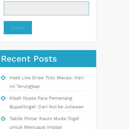
Search
Recent Posts
Hasil Live Draw Toto Macau: Hari
Ini Terungkap
Kisah Nyata Para Pemenang
Bupatitogel: Dari Nol ke Jutawan
Taktik Pintar Kaum Muda Togel
untuk Mencapai Impian