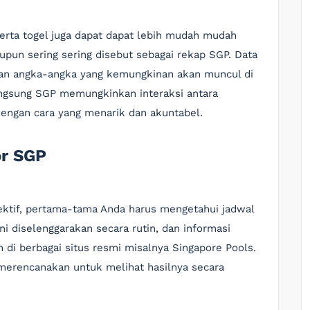
serta togel juga dapat dapat lebih mudah mudah
upun sering sering disebut sebagai rekap SGP. Data
ukan angka-angka yang kemungkinan akan muncul di
angsung SGP memungkinkan interaksi antara
engan cara yang menarik dan akuntabel.
or SGP
ektif, pertama-tama Anda harus mengetahui jadwal
ni diselenggarakan secara rutin, dan informasi
di berbagai situs resmi misalnya Singapore Pools.
merencanakan untuk melihat hasilnya secara