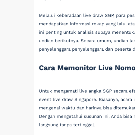
Melalui keberadaan live draw SGP, para pe
mendapatkan informasi rekap yang lalu, ata
ini penting untuk analisis supaya menent
undian berikutnya. Secara umum, undian l
penyelenggara penyelenggara dan peserta d
Cara Memonitor Live Nom
Untuk mengamati live angka SGP secara ef
event live draw Singapore. Biasanya, acara i
mengenai waktu dan harinya bisa ditemukan 
Dengan mengetahui susunan ini, Anda bisa 
langsung tanpa tertinggal.