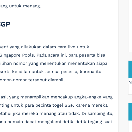
uang untuk menang.
SGP
nt yang dilakukan dalam cara live untuk
ingapore Pools. Pada acara ini, para peserta bisa
ilihan nomor yang menentukan menentukan siapa
serta keadilan untuk semua peserta, karena itu
nomor-nomor tersebut diambil.
N
 hasil yang menampilkan mencakup angka-angka yang
enting untuk para pecinta togel SGP, karena mereka
tahui jika mereka menang atau tidak. Di samping itu,
 mana pemain dapat mengalami detik-detik tegang saat