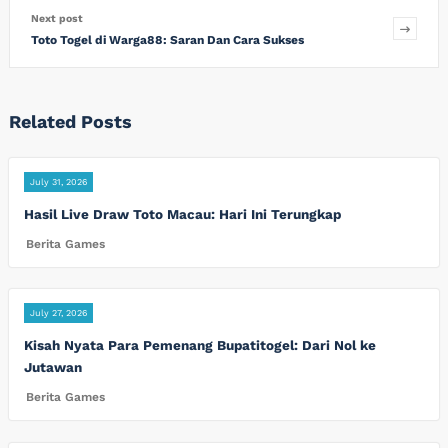
Next post
Toto Togel di Warga88: Saran Dan Cara Sukses
Related Posts
July 31, 2026
Hasil Live Draw Toto Macau: Hari Ini Terungkap
Berita Games
July 27, 2026
Kisah Nyata Para Pemenang Bupatitogel: Dari Nol ke
Jutawan
Berita Games