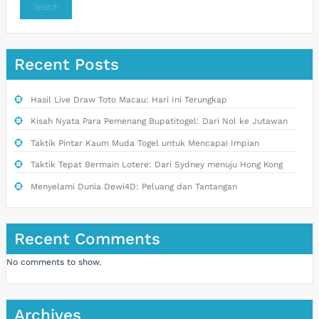
Search
Recent Posts
Hasil Live Draw Toto Macau: Hari Ini Terungkap
Kisah Nyata Para Pemenang Bupatitogel: Dari Nol ke Jutawan
Taktik Pintar Kaum Muda Togel untuk Mencapai Impian
Taktik Tepat Bermain Lotere: Dari Sydney menuju Hong Kong
Menyelami Dunia Dewi4D: Peluang dan Tantangan
Recent Comments
No comments to show.
Archives