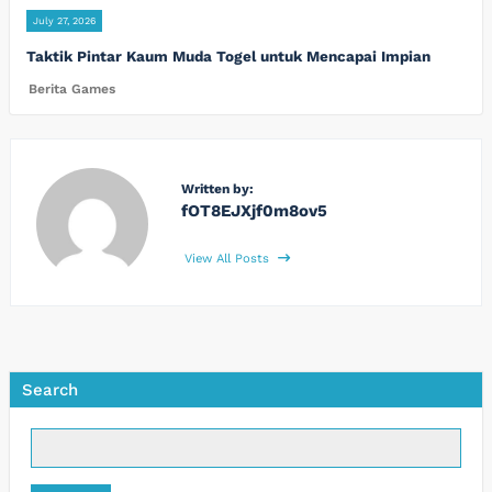
July 27, 2026
Taktik Pintar Kaum Muda Togel untuk Mencapai Impian
Berita Games
Written by:
fOT8EJXjf0m8ov5
View All Posts
Search