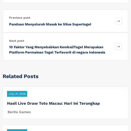
Previous post
Panduan Menyeluruh Masuk ke Situs Supertogel
Next post
10 Faktor Yang Menyebabkan KembaliTogel Merupakan
Platform Permainan Togel Terfavorit di negara Indonesia
Related Posts
July 31, 2026
Hasil Live Draw Toto Macau: Hari Ini Terungkap
Berita Games