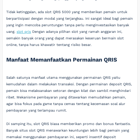
Tidak ketinggalan, ada slot QRIS 5000 yang memberikan pemain untuk
berpartisipasi dengan modal yang terjangkau. Ini sangat ideal bagi pemain
yang ingin mencoba peruntungan tanpa perlu menginvestasikan banyak
uang.
slot qris
Dengan adanya pilihan slot yang ramah anggaran ini,
semakin banyak orang yang dapat merasakan keseruan bermain slot
online, tanpa harus khawatir tentang risiko besar.
Manfaat Memanfaatkan Permainan QRIS
Salah satunya manfaat utama menggunakan permainan QRIS yaitu
kemudahan dalam melakukan transaksi. Dengan permainan deposit QRIS,
pemain bisa melaksanakan setoran dengan kilat dan sambil menghindari
ribet. Mekanisme pembayaran yang ditawarkan memudahkan pemain,
agar bisa fokus pada game tanpa cemas tentang kecemasan soal alur
pembayaran yang terlampau rumit.
Di samping itu, slot QRIS biasa memberikan promo dan bonus fantastis.
Banyak situs slot QRIS menawarkan keuntungan lebih bagi pemain yang
memakai menggunakan pembayaran ini, seperti insentif deposit