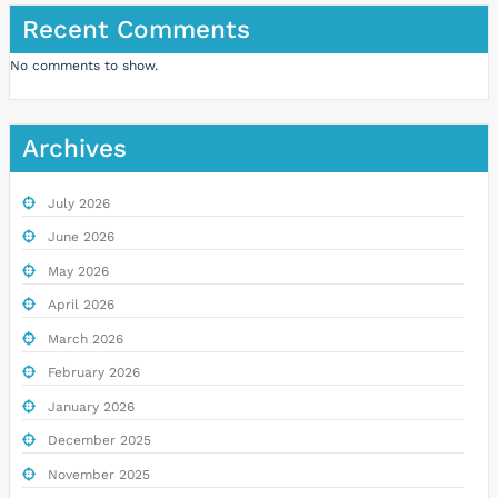
Recent Comments
No comments to show.
Archives
July 2026
June 2026
May 2026
April 2026
March 2026
February 2026
January 2026
December 2025
November 2025