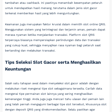
tambahan atau cashback. Ini pastinya menambah kesempatan petaruh
untuk mendapatkan hasil menang, terutama dalam jenis slot gacor
terkenal memberikan hasil yang lebih menguntungkan.
Keamanan juga merupakan faktor krusial dalam memilih slot online QRIS.
Menggunakan sistem yang terintegrasi dan terjamin aman, pemain dapat
merasa nyaman ketika menjalankan transaksi. Platform slot QRIS
terpercaya biasanya mempersiapkan perlindungan data dan transaksi
yang cukup kuat, sehingga menyajikan rasa nyaman bagi petaruh saat
bertanding dan melakukan transaksi.
Tips Seleksi Slot Gacor serta Menghasilkan
Keuntungan
Salah satu tahapan awal dalam menyeleksi slot gacor adalah dengan
melakukan riset mengenai tipe slot sebagaimana tersedia. Carilah data
mengenai tipe permainan slot lainnya yang sering menghasilkan
kemenangan tinggi. Anda juga juga mencari tahu ulasan dari pemain lain
yang telah pernah mengagumi berbagai tipe slot tersebut, khususnya slot
dengan deposit QRIS yang direkomendasikan. Selalu pastikan agar