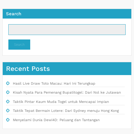
Search
Search
Recent Posts
Hasil Live Draw Toto Macau: Hari Ini Terungkap
Kisah Nyata Para Pemenang Bupatitogel: Dari Nol ke Jutawan
Taktik Pintar Kaum Muda Togel untuk Mencapai Impian
Taktik Tepat Bermain Lotere: Dari Sydney menuju Hong Kong
Menyelami Dunia Dewi4D: Peluang dan Tantangan