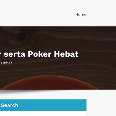
Home
 serta Poker Hebat
 Hebat
Search