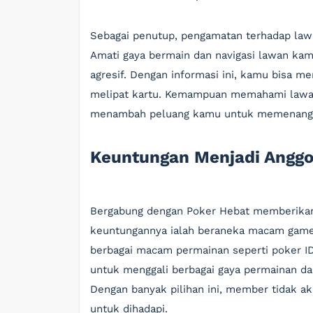
Sebagai penutup, pengamatan terhadap lawa
Amati gaya bermain dan navigasi lawan kamu
agresif. Dengan informasi ini, kamu bisa 
melipat kartu. Kemampuan memahami lawan 
menambah peluang kamu untuk memenangka
Keuntungan Menjadi Anggo
Bergabung dengan Poker Hebat memberikan
keuntungannya ialah beraneka macam game 
berbagai macam permainan seperti poker 
untuk menggali berbagai gaya permainan d
Dengan banyak pilihan ini, member tidak ak
untuk dihadapi.