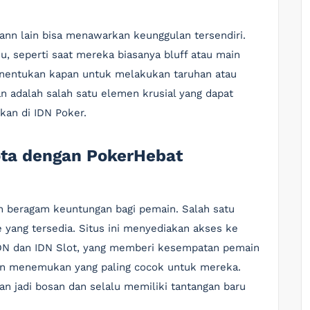
nn lain bisa menawarkan keunggulan tersendiri.
, seperti saat mereka biasanya bluff atau main
menentukan kapan untuk melakukan taruhan atau
adalah salah satu elemen krusial yang dapat
n di IDN Poker.
ta dengan PokerHebat
 beragam keuntungan bagi pemain. Salah satu
yang tersedia. Situs ini menyediakan akses ke
IDN dan IDN Slot, yang memberi kesempatan pemain
an menemukan yang paling cocok untuk mereka.
an jadi bosan dan selalu memiliki tantangan baru