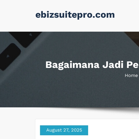
Skip
ebizsuitepro.com
to
content
Bagaimana Jadi Pe
Home
August 27, 2025