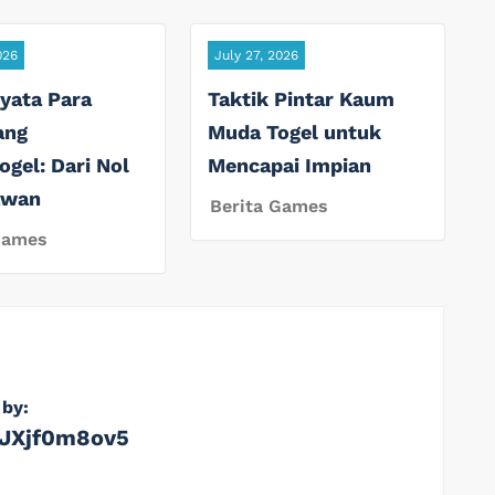
026
July 27, 2026
yata Para
Taktik Pintar Kaum
ang
Muda Togel untuk
ogel: Dari Nol
Mencapai Impian
awan
Berita Games
Games
 by:
JXjf0m8ov5