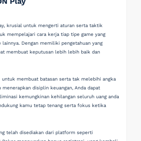
DN Play
y, krusial untuk mengerti aturan serta taktik
k mempelajari cara kerja tiap tipe game yang
me lainnya. Dengan memiliki pengetahuan yang
at membuat keputusan lebih lebih baik dan
is untuk membuat batasan serta tak melebihi angka
 menerapkan disiplin keuangan, Anda dapat
eliminasi kemungkinan kehilangan seluruh uang anda
endukung kamu tetap tenang serta fokus ketika
g telah disediakan dari platform seperti