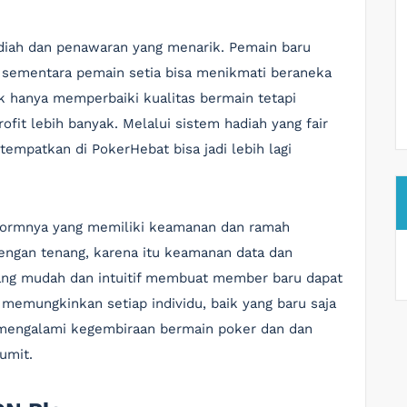
adiah dan penawaran yang menarik. Pemain baru
g, sementara pemain setia bisa menikmati beraneka
ak hanya memperbaiki kualitas bermain tetapi
it lebih banyak. Melalui sistem hadiah yang fair
tempatkan di PokerHebat bisa jadi lebih lagi
atformnya yang memiliki keamanan dan ramah
ngan tenang, karena itu keamanan data dan
 yang mudah dan intuitif membuat member baru dapat
memungkinkan setiap individu, baik yang baru saja
mengalami kegembiraan bermain poker dan dan
umit.