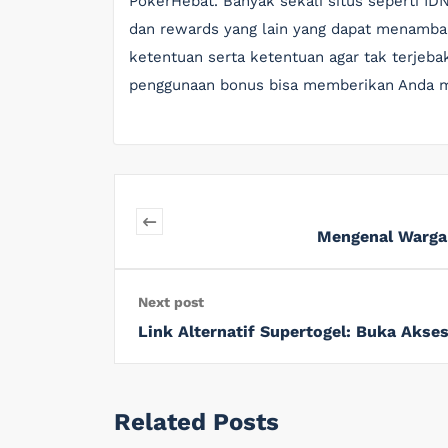
PokerHebat. Banyak sekali situs seperti ID
dan rewards yang lain yang dapat menamba
ketentuan serta ketentuan agar tak terjeba
penggunaan bonus bisa memberikan Anda m
Mengenal Warga 
Next post
Link Alternatif Supertogel: Buka Akse
Related Posts