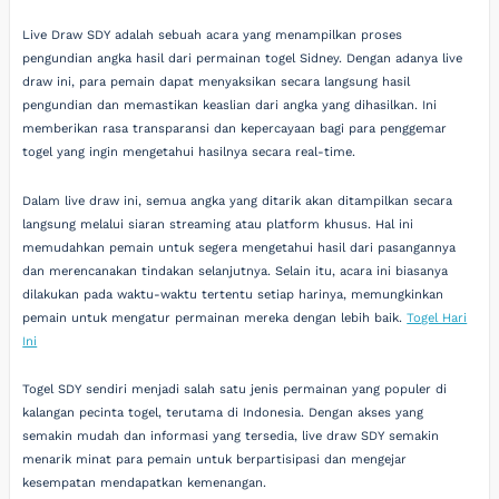
Live Draw SDY adalah sebuah acara yang menampilkan proses
pengundian angka hasil dari permainan togel Sidney. Dengan adanya live
draw ini, para pemain dapat menyaksikan secara langsung hasil
pengundian dan memastikan keaslian dari angka yang dihasilkan. Ini
memberikan rasa transparansi dan kepercayaan bagi para penggemar
togel yang ingin mengetahui hasilnya secara real-time.
Dalam live draw ini, semua angka yang ditarik akan ditampilkan secara
langsung melalui siaran streaming atau platform khusus. Hal ini
memudahkan pemain untuk segera mengetahui hasil dari pasangannya
dan merencanakan tindakan selanjutnya. Selain itu, acara ini biasanya
dilakukan pada waktu-waktu tertentu setiap harinya, memungkinkan
pemain untuk mengatur permainan mereka dengan lebih baik.
Togel Hari
Ini
Togel SDY sendiri menjadi salah satu jenis permainan yang populer di
kalangan pecinta togel, terutama di Indonesia. Dengan akses yang
semakin mudah dan informasi yang tersedia, live draw SDY semakin
menarik minat para pemain untuk berpartisipasi dan mengejar
kesempatan mendapatkan kemenangan.