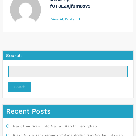
fOT8EJXjf0m8ov5
View All Posts
Search
Search
Recent Posts
Hasil Live Draw Toto Macau: Hari Ini Terungkap
Kisah Nyata Para Pemenang Bupatitogel: Dari Nol ke Jutawan