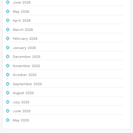
June 2026
May 2026
April 2026
March 2026
February 2026
January 2026
December 2025
November 2025
October 2025
September 2025
August 2025
July 2025
June 2025
May 2025