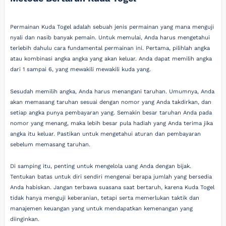
Permainan Kuda Togel adalah sebuah jenis permainan yang mana menguji
nyali dan nasib banyak pemain. Untuk memulai, Anda harus mengetahui
terlebih dahulu cara fundamental permainan ini. Pertama, pilihlah angka
atau kombinasi angka angka yang akan keluar. Anda dapat memilih angka
dari 1 sampai 6, yang mewakili mewakili kuda yang.
Sesudah memilih angka, Anda harus menangani taruhan. Umumnya, Anda
akan memasang taruhan sesuai dengan nomor yang Anda takdirkan, dan
setiap angka punya pembayaran yang. Semakin besar taruhan Anda pada
nomor yang menang, maka lebih besar pula hadiah yang Anda terima jika
angka itu keluar. Pastikan untuk mengetahui aturan dan pembayaran
sebelum memasang taruhan.
Di samping itu, penting untuk mengelola uang Anda dengan bijak.
Tentukan batas untuk diri sendiri mengenai berapa jumlah yang bersedia
Anda habiskan. Jangan terbawa suasana saat bertaruh, karena Kuda Togel
tidak hanya menguji keberanian, tetapi serta memerlukan taktik dan
manajemen keuangan yang untuk mendapatkan kemenangan yang
diinginkan.