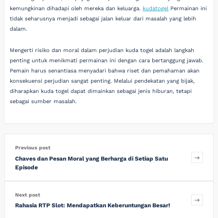
kemungkinan dihadapi oleh mereka dan keluarga.
kudatogel
Permainan ini
tidak seharusnya menjadi sebagai jalan keluar dari masalah yang lebih
dalam.
Mengerti risiko dan moral dalam perjudian kuda togel adalah langkah
penting untuk menikmati permainan ini dengan cara bertanggung jawab.
Pemain harus senantiasa menyadari bahwa riset dan pemahaman akan
konsekuensi perjudian sangat penting. Melalui pendekatan yang bijak,
diharapkan kuda togel dapat dimainkan sebagai jenis hiburan, tetapi
sebagai sumber masalah.
Previous post
Chaves dan Pesan Moral yang Berharga di Setiap Satu
Episode
Next post
Rahasia RTP Slot: Mendapatkan Keberuntungan Besar!