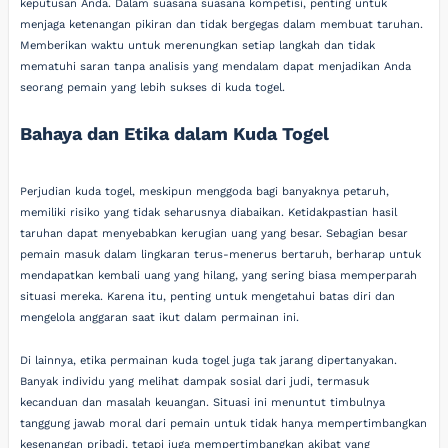
keputusan Anda. Dalam suasana suasana kompetisi, penting untuk
menjaga ketenangan pikiran dan tidak bergegas dalam membuat taruhan.
Memberikan waktu untuk merenungkan setiap langkah dan tidak
mematuhi saran tanpa analisis yang mendalam dapat menjadikan Anda
seorang pemain yang lebih sukses di kuda togel.
Bahaya dan Etika dalam Kuda Togel
Perjudian kuda togel, meskipun menggoda bagi banyaknya petaruh,
memiliki risiko yang tidak seharusnya diabaikan. Ketidakpastian hasil
taruhan dapat menyebabkan kerugian uang yang besar. Sebagian besar
pemain masuk dalam lingkaran terus-menerus bertaruh, berharap untuk
mendapatkan kembali uang yang hilang, yang sering biasa memperparah
situasi mereka. Karena itu, penting untuk mengetahui batas diri dan
mengelola anggaran saat ikut dalam permainan ini.
Di lainnya, etika permainan kuda togel juga tak jarang dipertanyakan.
Banyak individu yang melihat dampak sosial dari judi, termasuk
kecanduan dan masalah keuangan. Situasi ini menuntut timbulnya
tanggung jawab moral dari pemain untuk tidak hanya mempertimbangkan
kesenangan pribadi, tetapi juga mempertimbangkan akibat yang