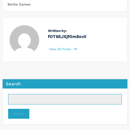
Berita Games
Written by:
fOT8EJXjf0m8ov5
View All Posts
Search
Search