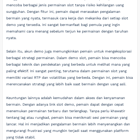
mencoba berbagai jenis permainan slot tanpa risiko kehilangan uang
sungguhan. Dengan fitur ini, pemain dapat merasakan pengalaman
bermain yang nyata, termasuk cara kerja dan mekanika dari setiap slot
demo yang tersedia. Ini sangat bermanfaat bagi pemula yang ingin
memahami cara menang sebelum terjun ke permainan dengan taruhan
nyata.
Selain itu, akun demo juga memungkinkan pemain untuk mengeksplorasi
berbagai strategi permainan. Dalam demo slot, pemain bisa mencoba
berbagai teknik dan pendekatan yang berbeda untuk melihat mana yang
paling efektif. Ini sangat penting, terutama dalam permainan slot yang
memiliki variasi RTP dan volatilitas yang berbeda. Dengan ini, pemain bisa
merencanakan strategi yang lebih baik saat bermain dengan uang asli.
Keuntungan lainnya adalah kemudahan dalam akses dan kenyamanan
bermain. Dengan adanya link slot demo, pemain dapat dengan cepat
menemukan permainan terbaru dan terlengkap. Tanpa perlu khawatir
tentang lag atau rungkad, pemain bisa menikmati sesi permainan yang
lancar. Hal ini menjadikan pengalaman bermain lebih menyenangkan dan
mengurangi frustrasi yang mungkin terjadi saat menggunakan platform
yang tidak stabil.