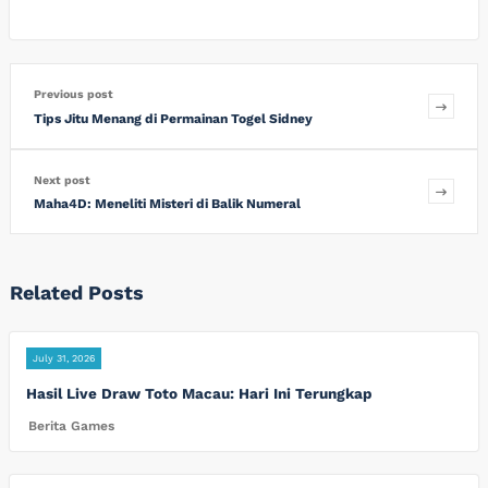
Previous post
Tips Jitu Menang di Permainan Togel Sidney
Next post
Maha4D: Meneliti Misteri di Balik Numeral
Related Posts
July 31, 2026
Hasil Live Draw Toto Macau: Hari Ini Terungkap
Berita Games