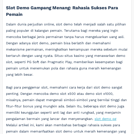
Slot Demo Gampang Menang: Rahasia Sukses Para
Pemain
Dalam dunia perjudian online, slot demo telah menjadi salah satu pilihan
paling populer di kalangan pemain. Terutama bagi mereka yang ingin
mencoba berbagai jenis permainan tanpa harus mengeluarkan uang asli.
Dengan adanya slot demo, pemain bisa berlatih dan memahami
mekanisme permainan, meningkatkan kemampuan mereka sebelum mulai
bertaruh dengan uang nyata. Situs-situs kasino yang menawarkan demo
slot, seperti PG Soft dan Pragmatic Play, memberikan kesempatan bagi
pemain untuk menemukan pola dan rahasia guna meraih kemenangan
yang lebih besar.
Bagi para penggemar slot, memahami cara kerja dari slot demo sangat
penting. Dengan mencoba demo slot x500 atau demo slot x1000,
misalnya, pemain dapat mengenali simbol-simbol yang bernilai tinggi dan
fitur-fitur bonus yang mungkin ada. Selain itu, beberapa slot demo juga
memiliki keunggulan seperti anti lag dan anti rungkad, yang menjamin
pengalaman bermain yang lancar dan menyenangkan.
slot demo pg
Melalui artikel ini, kami akan membahas berbagai rahasia sukses para
pemain dalam memanfaatkan slot demo untuk meraih kemenangan yang