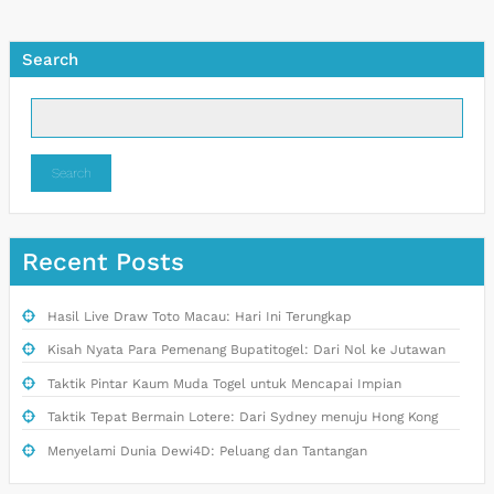
Search
Search
Recent Posts
Hasil Live Draw Toto Macau: Hari Ini Terungkap
Kisah Nyata Para Pemenang Bupatitogel: Dari Nol ke Jutawan
Taktik Pintar Kaum Muda Togel untuk Mencapai Impian
Taktik Tepat Bermain Lotere: Dari Sydney menuju Hong Kong
Menyelami Dunia Dewi4D: Peluang dan Tantangan