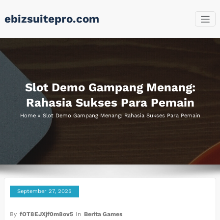
Skip
ebizsuitepro.com
to
content
Slot Demo Gampang Menang:
Rahasia Sukses Para Pemain
Home
»
Slot Demo Gampang Menang: Rahasia Sukses Para Pemain
September 27, 2025
By
fOT8EJXjf0m8ov5
In
Berita Games