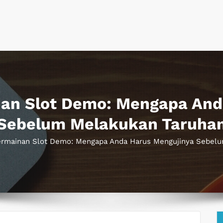
inan Slot Demo: Mengapa And
Sebelum Melakukan Taruha
Permainan Slot Demo: Mengapa Anda Harus Mengujinya Sebel