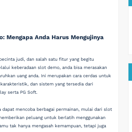
mo: Mengapa Anda Harus Mengujinya
ecinta judi, dan salah satu fitur yang begitu
lalui keberadaan slot demo, anda bisa merasakan
uhkan uang anda. Ini merupakan cara cerdas untuk
arakteristik, dan sistem yang tersedia dari
ay serta PG Soft.
dapat mencoba berbagai permainan, mulai dari slot
ng memberikan peluang untuk berlatih menggunakan
kamu tak hanya mengasah kemampuan, tetapi juga