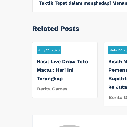
Taktik Tepat dalam menghadapi Menang
Related Posts
July 31, 2026
July 27, 2
Hasil Live Draw Toto
Kisah N
Macau: Hari Ini
Pemen
Terungkap
Bupatit
ke Jut
Berita Games
Berita 