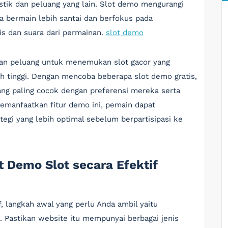
stik dan peluang yang lain. Slot demo mengurangi
sa bermain lebih santai dan berfokus pada
s dan suara dari permainan.
slot demo
an peluang untuk menemukan slot gacor yang
 tinggi. Dengan mencoba beberapa slot demo gratis,
ang paling cocok dengan preferensi mereka serta
manfaatkan fitur demo ini, pemain dapat
egi yang lebih optimal sebelum berpartisipasi ke
 Demo Slot secara Efektif
 langkah awal yang perlu Anda ambil yaitu
. Pastikan website itu mempunyai berbagai jenis