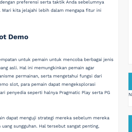
 dengan preferensi serta taktik Anda sebelumnya
Mari kita jelajahi lebih dalam mengapa fitur ini
ot Demo
mpatan untuk pemain untuk mencoba berbagai jenis
ang asli. Hal ini memungkinkan pemain agar
isme permainan, serta mengetahui fungsi dari
emo slot, para pemain dapat mengeksplorasi
i penyedia seperti halnya Pragmatic Play serta PG
N
ain dapat menguji strategi mereka sebelum mereka
uang sungguhan. Hal tersebut sangat penting,