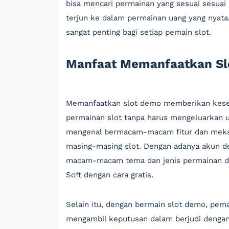
bisa mencari permainan yang sesuai sesuai
terjun ke dalam permainan uang yang nyata. 
sangat penting bagi setiap pemain slot.
Manfaat Memanfaatkan Sl
Memanfaatkan slot demo memberikan kese
permainan slot tanpa harus mengeluarkan u
mengenal bermacam-macam fitur dan mekan
masing-masing slot. Dengan adanya akun d
macam-macam tema dan jenis permainan dar
Soft dengan cara gratis.
Selain itu, dengan bermain slot demo, pem
mengambil keputusan dalam berjudi dengan 