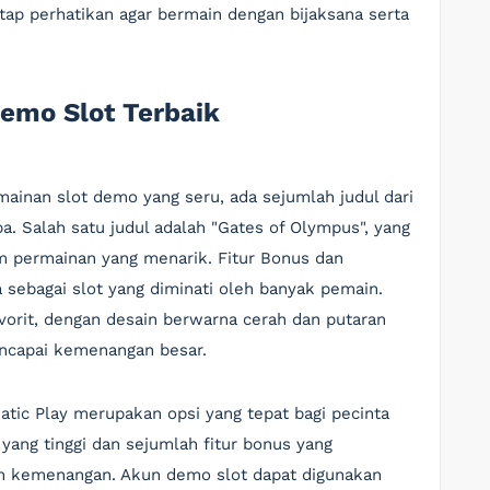
tap perhatikan agar bermain dengan bijaksana serta
emo Slot Terbaik
ainan slot demo yang seru, ada sejumlah judul dari
a. Salah satu judul adalah "Gates of Olympus", yang
m permainan yang menarik. Fitur Bonus dan
bagai slot yang diminati oleh banyak pemain.
avorit, dengan desain berwarna cerah dan putaran
ncapai kemenangan besar.
agmatic Play merupakan opsi yang tepat bagi pecinta
 yang tinggi dan sejumlah fitur bonus yang
h kemenangan. Akun demo slot dapat digunakan