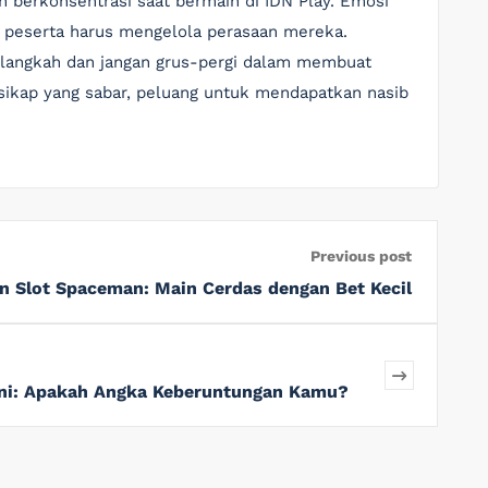
dan berkonsentrasi saat bermain di IDN Play. Emosi
 peserta harus mengelola perasaan mereka.
 langkah dan jangan grus-pergi dalam membuat
 sikap yang sabar, peluang untuk mendapatkan nasib
Previous post
n Slot Spaceman: Main Cerdas dengan Bet Kecil
 Ini: Apakah Angka Keberuntungan Kamu?