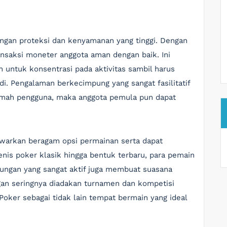
engan proteksi dan kenyamanan yang tinggi. Dengan
ransaksi moneter anggota aman dengan baik. Ini
untuk konsentrasi pada aktivitas sambil harus
di. Pengalaman berkecimpung yang sangat fasilitatif
ramah pengguna, maka anggota pemula pun dapat
awarkan beragam opsi permainan serta dapat
enis poker klasik hingga bentuk terbaru, para pemain
kungan yang sangat aktif juga membuat suasana
an seringnya diadakan turnamen dan kompetisi
Poker sebagai tidak lain tempat bermain yang ideal