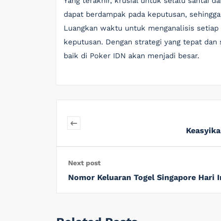
Yang terakhir, krusial untuk selalu santai 
dapat berdampak pada keputusan, sehingga
Luangkan waktu untuk menganalisis setiap
keputusan. Dengan strategi yang tepat dan
baik di Poker IDN akan menjadi besar.
Keasyika
Next post
Nomor Keluaran Togel Singapore Hari