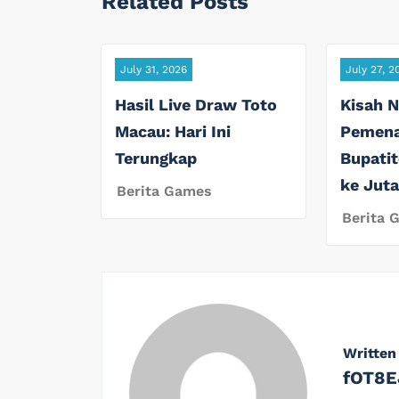
Related Posts
July 31, 2026
July 27, 2
Hasil Live Draw Toto
Kisah N
Macau: Hari Ini
Pemen
Terungkap
Bupatit
ke Jut
Berita Games
Berita 
Written
fOT8E