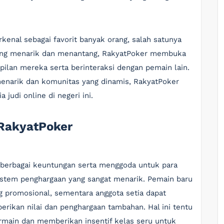
rkenal sebagai favorit banyak orang, salah satunya
ang menarik dan menantang, RakyatPoker membuka
ilan mereka serta berinteraksi dengan pemain lain.
enarik dan komunitas yang dinamis, RakyatPoker
 judi online di negeri ini.
RakyatPoker
berbagai keuntungan serta menggoda untuk para
istem penghargaan yang sangat menarik. Pemain baru
 promosional, sementara anggota setia dapat
rikan nilai dan penghargaan tambahan. Hal ini tentu
main dan memberikan insentif kelas seru untuk