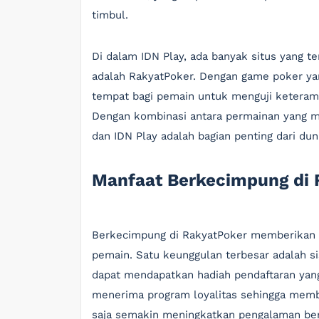
timbul.
Di dalam IDN Play, ada banyak situs yang te
adalah RakyatPoker. Dengan game poker y
tempat bagi pemain untuk menguji keteramp
Dengan kombinasi antara permainan yang m
dan IDN Play adalah bagian penting dari dunia
Manfaat Berkecimpung di 
Berkecimpung di RakyatPoker memberikan 
pemain. Satu keunggulan terbesar adalah s
dapat mendapatkan hadiah pendaftaran yang
menerima program loyalitas sehingga membe
saja semakin meningkatkan pengalaman ber