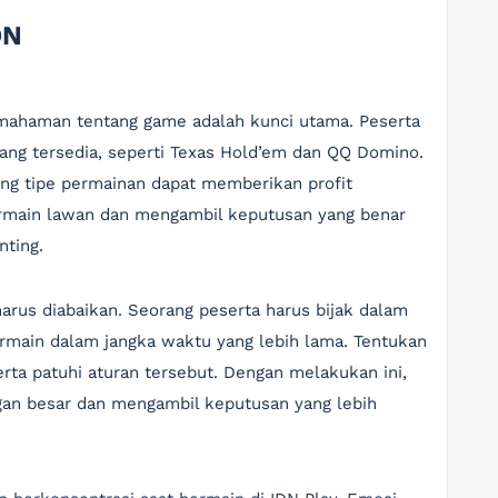
DN
mahaman tentang game adalah kunci utama. Peserta
ng tersedia, seperti Texas Hold’em dan QQ Domino.
ng tipe permainan dapat memberikan profit
bermain lawan dan mengambil keputusan yang benar
nting.
harus diabaikan. Seorang peserta harus bijak dalam
ermain dalam jangka waktu yang lebih lama. Tentukan
ta patuhi aturan tersebut. Dengan melakukan ini,
gan besar dan mengambil keputusan yang lebih