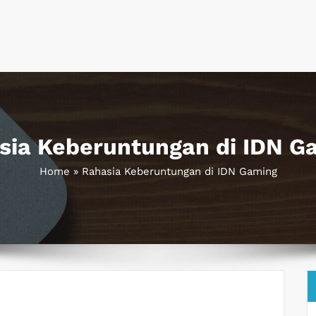
sia Keberuntungan di IDN G
Home
»
Rahasia Keberuntungan di IDN Gaming