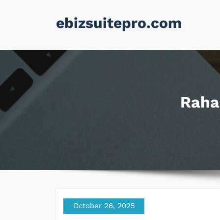
Skip
ebizsuitepro.com
to
content
Raha
October 26, 2025