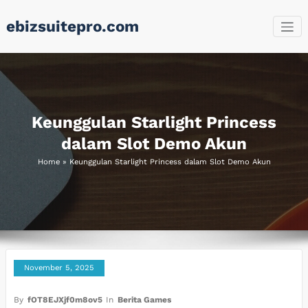
Skip
ebizsuitepro.com
to
content
Keunggulan Starlight Princess
dalam Slot Demo Akun
Home
»
Keunggulan Starlight Princess dalam Slot Demo Akun
November 5, 2025
By
fOT8EJXjf0m8ov5
In
Berita Games