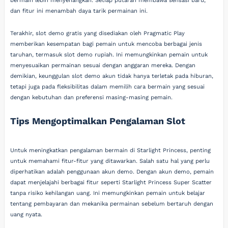
bermain lebih menyenangkan. Setiap putaran membawa sensasi baru,
dan fitur ini menambah daya tarik permainan ini.
Terakhir, slot demo gratis yang disediakan oleh Pragmatic Play
memberikan kesempatan bagi pemain untuk mencoba berbagai jenis
taruhan, termasuk slot demo rupiah. Ini memungkinkan pemain untuk
menyesuaikan permainan sesuai dengan anggaran mereka. Dengan
demikian, keunggulan slot demo akun tidak hanya terletak pada hiburan,
tetapi juga pada fleksibilitas dalam memilih cara bermain yang sesuai
dengan kebutuhan dan preferensi masing-masing pemain.
Tips Mengoptimalkan Pengalaman Slot
Untuk meningkatkan pengalaman bermain di Starlight Princess, penting
untuk memahami fitur-fitur yang ditawarkan. Salah satu hal yang perlu
diperhatikan adalah penggunaan akun demo. Dengan akun demo, pemain
dapat menjelajahi berbagai fitur seperti Starlight Princess Super Scatter
tanpa risiko kehilangan uang. Ini memungkinkan pemain untuk belajar
tentang pembayaran dan mekanika permainan sebelum bertaruh dengan
uang nyata.