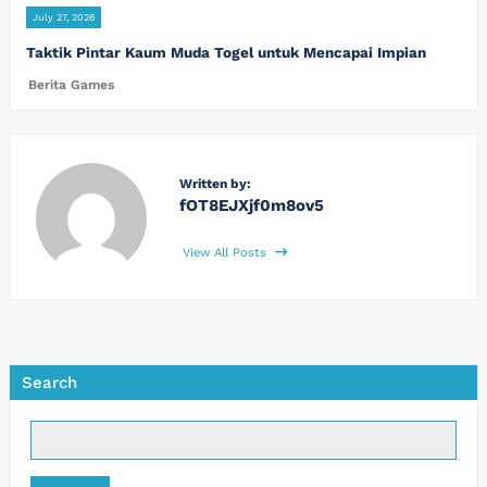
July 27, 2026
Taktik Pintar Kaum Muda Togel untuk Mencapai Impian
Berita Games
Written by:
fOT8EJXjf0m8ov5
View All Posts
Search