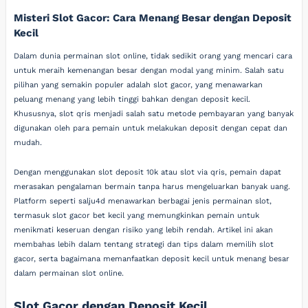
Misteri Slot Gacor: Cara Menang Besar dengan Deposit
Kecil
Dalam dunia permainan slot online, tidak sedikit orang yang mencari cara
untuk meraih kemenangan besar dengan modal yang minim. Salah satu
pilihan yang semakin populer adalah slot gacor, yang menawarkan
peluang menang yang lebih tinggi bahkan dengan deposit kecil.
Khususnya, slot qris menjadi salah satu metode pembayaran yang banyak
digunakan oleh para pemain untuk melakukan deposit dengan cepat dan
mudah.
Dengan menggunakan slot deposit 10k atau slot via qris, pemain dapat
merasakan pengalaman bermain tanpa harus mengeluarkan banyak uang.
Platform seperti salju4d menawarkan berbagai jenis permainan slot,
termasuk slot gacor bet kecil yang memungkinkan pemain untuk
menikmati keseruan dengan risiko yang lebih rendah. Artikel ini akan
membahas lebih dalam tentang strategi dan tips dalam memilih slot
gacor, serta bagaimana memanfaatkan deposit kecil untuk menang besar
dalam permainan slot online.
Slot Gacor dengan Deposit Kecil