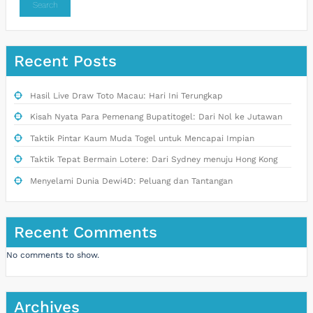
Search
Recent Posts
Hasil Live Draw Toto Macau: Hari Ini Terungkap
Kisah Nyata Para Pemenang Bupatitogel: Dari Nol ke Jutawan
Taktik Pintar Kaum Muda Togel untuk Mencapai Impian
Taktik Tepat Bermain Lotere: Dari Sydney menuju Hong Kong
Menyelami Dunia Dewi4D: Peluang dan Tantangan
Recent Comments
No comments to show.
Archives