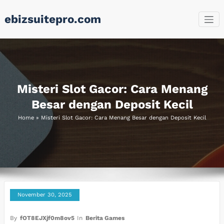
Skip
ebizsuitepro.com
to
content
Misteri Slot Gacor: Cara Menang
Besar dengan Deposit Kecil
Home
»
Misteri Slot Gacor: Cara Menang Besar dengan Deposit Kecil
November 30, 2025
By
fOT8EJXjf0m8ov5
In
Berita Games