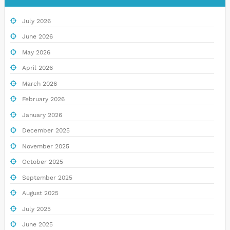
July 2026
June 2026
May 2026
April 2026
March 2026
February 2026
January 2026
December 2025
November 2025
October 2025
September 2025
August 2025
July 2025
June 2025