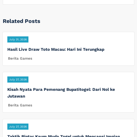
Related Posts
July 31, 2026
Hasil Live Draw Toto Macau: Hari Ini Terungkap
Berita Games
July 27, 2026
Kisah Nyata Para Pemenang Bupatitogel: Dari Nol ke
Jutawan
Berita Games
July 27, 2026
Taktik Pintar Kaum Muda Togel untuk Mencapai Impian