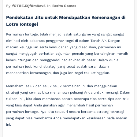
By
fOT8EJXjf0m8ov5
In
Berita Games
Pendekatan Jitu untuk Mendapatkan Kemenangan di
Lotre Iontogel
Permainan Iontogel telah menjadi salah satu game yang sangat sangat
diminati oleh beberapa penggemar togel di dalam Tanah Air. Dengan
macam keunggulan serta kemudahan yang disediakan, permainan ini
sangat menggugah perhatian sejumlah pemain yang berkeinginan meraih
keberuntungan dan menggondol hadiah-hadiah besar. Dalam dunia
permainan judi, kunci strategi yang tepat adalah saran dalam
mendapatkan kemenangan, dan juga ion togel tak ketinggalan.
Memahami seluk dan seluk beluk permainan ini dan menggunakan
strategi yang cermat bisa menambah peluang Anda untuk menang. Dalam
tulisan ini , kita akan membahas secara beberapa tips serta tips dan trik
yang bisa dapat Anda gunakan agar menambah hasil permainan
permainan iontogel. Ayo kita telusuri secara bersama strategi-strategi
yang dapat bisa membantu Anda mendapatkan kesuksesan pada medan
ini.