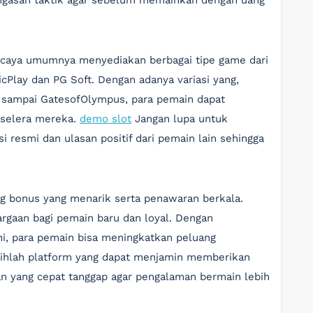
engasah taktik agar sebelum memainkan dengan uang
percaya umumnya menyediakan berbagai tipe game dari
cPlay dan PG Soft. Dengan adanya variasi yang,
a sampai GatesofOlympus, para pemain dapat
selera mereka.
demo slot
Jangan lupa untuk
 resmi dan ulasan positif dari pemain lain sehingga
ang bonus yang menarik serta penawaran berkala.
argaan bagi pemain baru dan loyal. Dengan
, para pemain bisa meningkatkan peluang
ihlah platform yang dapat menjamin memberikan
n yang cepat tanggap agar pengalaman bermain lebih