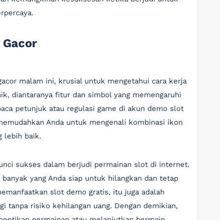
rpercaya.
 Gacor
gacor malam ini, krusial untuk mengetahui cara kerja
unik, diantaranya fitur dan simbol yang memengaruhi
ca petunjuk atau regulasi game di akun demo slot
memudahkan Anda untuk mengenali kombinasi ikon
lebih baik.
nci sukses dalam berjudi permainan slot di internet.
banyak yang Anda siap untuk hilangkan dan tetap
emanfaatkan slot demo gratis, itu juga adalah
i tanpa risiko kehilangan uang. Dengan demikian,
entikan permainan atau melanjutkan bermain.