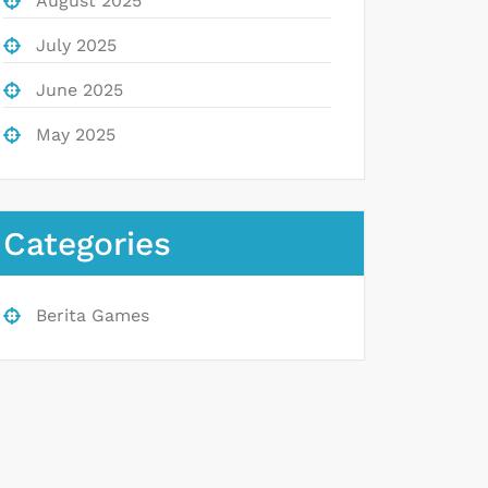
August 2025
July 2025
June 2025
May 2025
Categories
Berita Games