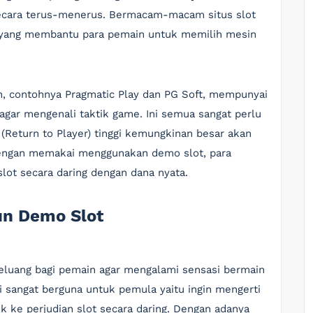
ecara terus-menerus. Bermacam-macam situs slot
, yang membantu para pemain untuk memilih mesin
n, contohnya Pragmatic Play dan PG Soft, mempunyai
gar mengenali taktik game. Ini semua sangat perlu
Return to Player) tinggi kemungkinan besar akan
engan memakai menggunakan demo slot, para
lot secara daring dengan dana nyata.
n Demo Slot
luang bagi pemain agar mengalami sensasi bermain
ni sangat berguna untuk pemula yaitu ingin mengerti
 ke perjudian slot secara daring. Dengan adanya