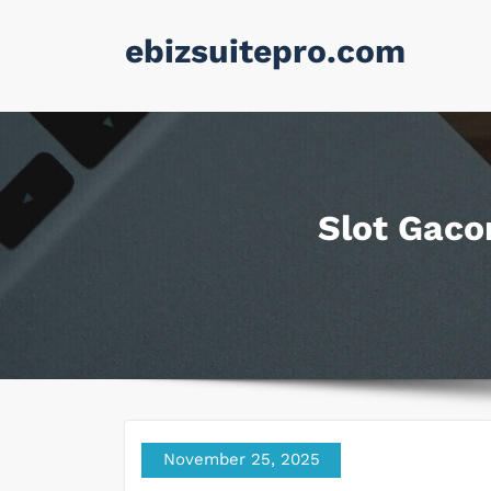
Skip
ebizsuitepro.com
to
content
Slot Gaco
November 25, 2025