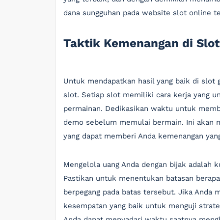
dana sungguhan pada website slot online te
Taktik Kemenangan di Slot
Untuk mendapatkan hasil yang baik di slot 
slot. Setiap slot memiliki cara kerja yang 
permainan. Dedikasikan waktu untuk memba
demo sebelum memulai bermain. Ini akan 
yang dapat memberi Anda kemenangan yang 
Mengelola uang Anda dengan bijak adalah ku
Pastikan untuk menentukan batasan berapa 
berpegang pada batas tersebut. Jika Anda m
kesempatan yang baik untuk menguji strateg
Anda dapat menyadari waktu saatnya mengh