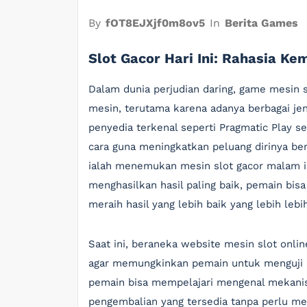
By
fOT8EJXjf0m8ov5
In
Berita Games
Slot Gacor Hari Ini: Rahasia 
Dalam dunia perjudian daring, game mesin sl
mesin, terutama karena adanya berbagai jen
penyedia terkenal seperti Pragmatic Play s
cara guna meningkatkan peluang dirinya berh
ialah menemukan mesin slot gacor malam i
menghasilkan hasil paling baik, pemain bi
meraih hasil yang lebih baik yang lebih lebi
Saat ini, beraneka website mesin slot onli
agar memungkinkan pemain untuk menguji p
pemain bisa mempelajari mengenal mekanism
pengembalian yang tersedia tanpa perlu me