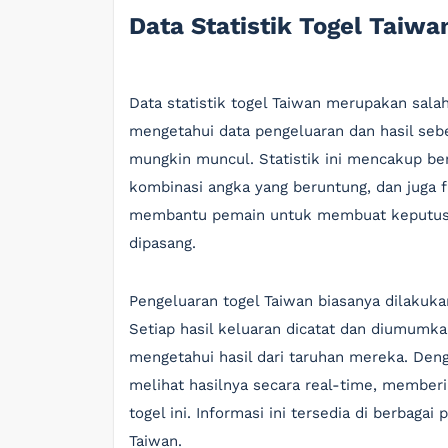
Data Statistik Togel Taiwa
Data statistik togel Taiwan merupakan sala
mengetahui data pengeluaran dan hasil seb
mungkin muncul. Statistik ini mencakup ber
kombinasi angka yang beruntung, dan juga fr
membantu pemain untuk membuat keputusan
dipasang.
Pengeluaran togel Taiwan biasanya dilakukan
Setiap hasil keluaran dicatat dan diumumka
mengetahui hasil dari taruhan mereka. Den
melihat hasilnya secara real-time, member
togel ini. Informasi ini tersedia di berbaga
Taiwan.