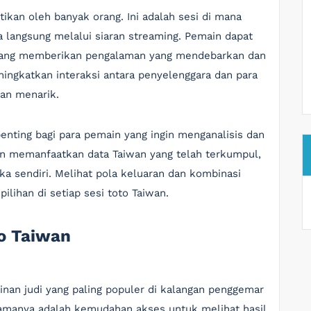
kan oleh banyak orang. Ini adalah sesi di mana
 langsung melalui siaran streaming. Pemain dapat
 yang memberikan pengalaman yang mendebarkan dan
ningkatkan interaksi antara penyelenggara dan para
an menarik.
enting bagi para pemain yang ingin menganalisis dan
n memanfaatkan data Taiwan yang telah terkumpul,
 sendiri. Melihat pola keluaran dan kombinasi
ihan di setiap sesi toto Taiwan.
o Taiwan
inan judi yang paling populer di kalangan penggemar
utamanya adalah kemudahan akses untuk melihat hasil