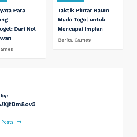
yata Para
Taktik Pintar Kaum
ang
Muda Togel untuk
ogel: Dari Nol
Mencapai Impian
awan
Berita Games
Games
 by:
JXjf0m8ov5
l Posts