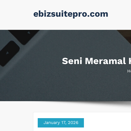
Skip
ebizsuitepro.com
to
content
Seni Meramal H
H
January 17, 2026