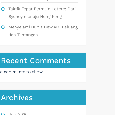
Taktik Tepat Bermain Lotere: Dari
Sydney menuju Hong Kong
Menyelami Dunia Dewi4D: Peluang
dan Tantangan
Recent Comments
o comments to show.
Archives
July 2026