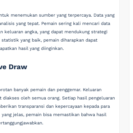
 untuk menemukan sumber yang terpercaya. Data yang
analisis yang tepat. Pemain sering kali mencari data
n keluaran angka, yang dapat mendukung strategi
tatistik yang baik, pemain diharapkan dapat
atkan hasil yang diinginkan.
ive Draw
orotan banyak pemain dan penggemar. Keluaran
t diakses oleh semua orang. Setiap hasil pengeluaran
berikan transparansi dan kepercayaan kepada para
ang jelas, pemain bisa memastikan bahwa hasil
pertanggungjawabkan.