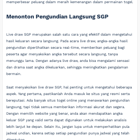
memperbesar peluang dalam meraih kemenangan dalam permainan togel.
Menonton Pengundian Langsung SGP
Live draw SGP merupakan salah satu cara yang efektif dalam mengetahui
hasil keluaran secara langsung. Pada acara live draw, angka-angka hasil
pengundian diperlihatkan secara real-time, memberikan peluang bagi
peserta agar menyaksikan angka tersebut secara langsung, tanpa
menunggu lama. Dengan adanya live draw, anda bisa mengalami sensasi
dan drama saat angka dikeluarkan, sehingga meningkatkan pengalaman
bermain.
Saat menyaksikan live draw SGP, hal penting untuk mengetahui beberapa
aspek. Yang pertama, pastikanlah Anda masuk ke situs yang resmi serta
bereputasi. Ada banyak situs togel online yang menawarkan pengundian
langsung, tapi tidak semua memberikan informasi akurat dan segera.
Dengan memilih website yang benar, anda akan mendapatkan angka
keluar SGP yang valid serta dapat digunakan untuk melakukan analisis
lebih lanjut ke depan. Selain itu, jangan lupa untuk memperhatikan pula
jadwal undian, karena setiap setiap pengundian punya jadwal yang telah
ditentukan.