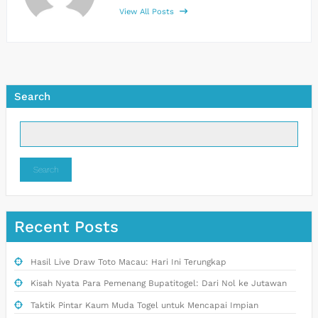
View All Posts
Search
Search
Recent Posts
Hasil Live Draw Toto Macau: Hari Ini Terungkap
Kisah Nyata Para Pemenang Bupatitogel: Dari Nol ke Jutawan
Taktik Pintar Kaum Muda Togel untuk Mencapai Impian