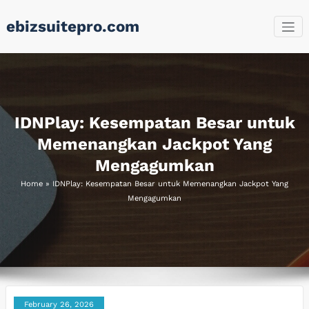
Skip
ebizsuitepro.com
to
content
IDNPlay: Kesempatan Besar untuk
Memenangkan Jackpot Yang
Mengagumkan
Home
»
IDNPlay: Kesempatan Besar untuk Memenangkan Jackpot Yang
Mengagumkan
February 26, 2026