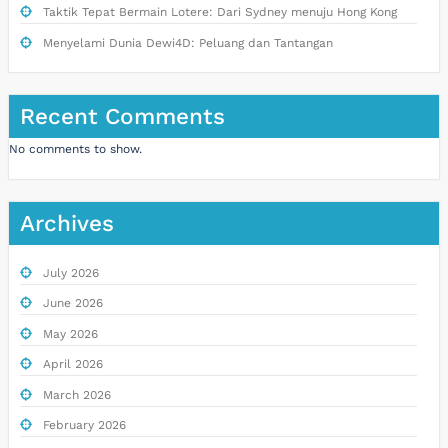
Taktik Tepat Bermain Lotere: Dari Sydney menuju Hong Kong
Menyelami Dunia Dewi4D: Peluang dan Tantangan
Recent Comments
No comments to show.
Archives
July 2026
June 2026
May 2026
April 2026
March 2026
February 2026