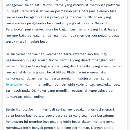
penggemar. Salah satu faktor utama yang membuat membuat platform
ini begitu diminati ialah varian permainan yang beragam. Pemain bisa
merasakan beragam variasi poker, yang mencakup IDN Poker yang
menawarkan pengalaman bermainkan yang cukup seru. Selain itu,
Feraripoker pun menyediakan berbagai fitur menarik yang tidak hanya
memperbaiki pengalaman bermain, dan juga memberikan peluang besar
untuk meraih hadiah besar.
Selain variasi permainan, keamanan serta ketersediaan IDN Play
bagaimanapun juga adalah faktor penting yang dipertimbangkan oleh
pemain. Dengan teknologi enkripsi yang dan transaksi yang aman, pemain
merasa lebih tenang saat beraktifitas. Platform ini menyediakan
kenyamanan dalam bermain serta menjamin kejujuran permainan.
feraripoker
Hal ini menjadikan pemain lebih yakin untuk melakukan bet,
termasuk pada IDN Poker yang memiliki reputasi di reputasinya dari
komunitas poker online.
Selain itu, platform ini kembali sering mengadakan promosi menarik
serta bonus bagi para anggota baru serta yang telah ada bergabung.
Penawaran ini memberikan peluang lebih besar dalam menang serta
membawa lebih banyak pemain ke dalam permainan. Dengan setiap