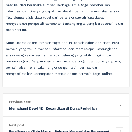
prediksi dari beraneka sumber. Berbagai situs togel memberikan
informasi dan tips yang dapat membantu pemain merumuskan angka
jitu. Menganalisis data togel dari beraneka daerah juga dapat
menyediakan perspektif tambahan tentang angka yang berpotensi keluar
pada hari ini.
Kunci utama dalam ramalan togel hari ini adalah sabar dan riset. Para
pemain yang tekun mencari informasi dan mempelajari kemungkinan
angka yang keluar sering memiliki peluang yang lebih tinggi untuk
memenangkan. Dengan memahami kecenderungan dan corak yang ada,
pemain bisa menentukan angka dengan lebih cermat dan
mengoptimalkan kesempatan mereka dalam bermain togel online.
Previous post
Memahami Dewi 4D: Kecantikan di Dunia Perjudian
Next post
Penghargaan Toto Macau: Peluang Menang dan Pemenang