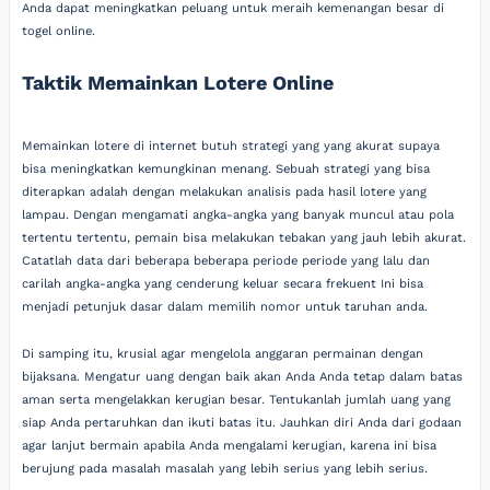
Anda dapat meningkatkan peluang untuk meraih kemenangan besar di
togel online.
Taktik Memainkan Lotere Online
Memainkan lotere di internet butuh strategi yang yang akurat supaya
bisa meningkatkan kemungkinan menang. Sebuah strategi yang bisa
diterapkan adalah dengan melakukan analisis pada hasil lotere yang
lampau. Dengan mengamati angka-angka yang banyak muncul atau pola
tertentu tertentu, pemain bisa melakukan tebakan yang jauh lebih akurat.
Catatlah data dari beberapa beberapa periode periode yang lalu dan
carilah angka-angka yang cenderung keluar secara frekuent Ini bisa
menjadi petunjuk dasar dalam memilih nomor untuk taruhan anda.
Di samping itu, krusial agar mengelola anggaran permainan dengan
bijaksana. Mengatur uang dengan baik akan Anda Anda tetap dalam batas
aman serta mengelakkan kerugian besar. Tentukanlah jumlah uang yang
siap Anda pertaruhkan dan ikuti batas itu. Jauhkan diri Anda dari godaan
agar lanjut bermain apabila Anda mengalami kerugian, karena ini bisa
berujung pada masalah masalah yang lebih serius yang lebih serius.