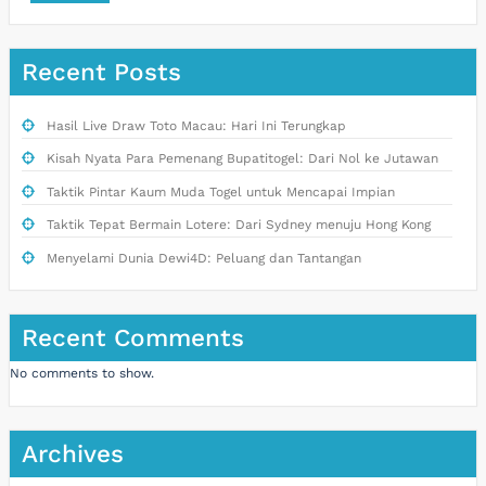
Recent Posts
Hasil Live Draw Toto Macau: Hari Ini Terungkap
Kisah Nyata Para Pemenang Bupatitogel: Dari Nol ke Jutawan
Taktik Pintar Kaum Muda Togel untuk Mencapai Impian
Taktik Tepat Bermain Lotere: Dari Sydney menuju Hong Kong
Menyelami Dunia Dewi4D: Peluang dan Tantangan
Recent Comments
No comments to show.
Archives