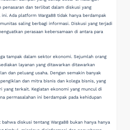
 penasaran dan terlibat dalam diskusi yang
ini. Ada platform Warga88 tidak hanya berdampak
unitas saling berbagi informasi. Diskusi yang terjadi
menguatkan perasaan kebersamaan di antara para
i juga tampak dalam sektor ekonomi. Sejumlah orang
sediakan layanan yang ditawarkan ditawarkan
lan dan peluang usaha. Dengan semakin banyak
engiklan dan mitra bisnis dan kolega bisnis, yang
i yang terkait. Kegiatan ekonomi yang muncul di
na permasalahan ini berdampak pada kehidupan
ngat bahwa diskusi tentang Warga88 bukan hanya hanya