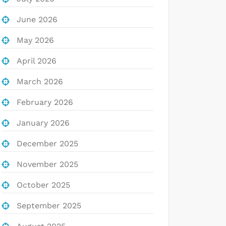
June 2026
May 2026
April 2026
March 2026
February 2026
January 2026
December 2025
November 2025
October 2025
September 2025