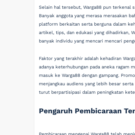
Selain hal tersebut, Warga88 pun terkenal 
Banyak anggota yang merasa merasakan ba
platform berkaitan serta berguna dalam ke
artikel, tips, dan edukasi yang dihadirkan
banyak individu yang mencari mencari peng
Faktor yang terakhir adalah kehadiran Warg
adanya keterhubungan pada aneka ragam med
masuk ke Warga88 dengan gampang. Promos
menjangkau audiens yang lebih besar serta 
turut berpartisipasi dalam peningkatan ket
Pengaruh Pembicaraan Te
Pembicaraan mengenai Warga88 telah meni