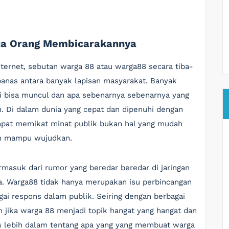
ua Orang Membicarakannya
ternet, sebutan warga 88 atau warga88 secara tiba-
panas antara banyak lapisan masyarakat. Banyak
i bisa muncul dan apa sebenarnya sebenarnya yang
. Di dalam dunia yang cepat dan dipenuhi dengan
dapat memikat minat publik bukan hal yang mudah
ah mampu wujudkan.
asuk dari rumor yang beredar beredar di jaringan
a. Warga88 tidak hanya merupakan isu perbincangan
gai respons dalam publik. Seiring dengan berbagai
n jika warga 88 menjadi topik hangat yang hangat dan
as lebih dalam tentang apa yang yang membuat warga