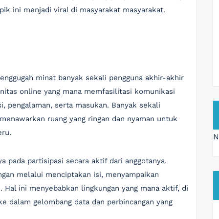
ik ini menjadi viral di masyarakat masyarakat.
enggugah minat banyak sekali pengguna akhir-akhir
munitas online yang mana memfasilitasi komunikasi
si, pengalaman, serta masukan. Banyak sekali
 menawarkan ruang yang ringan dan nyaman untuk
ru.
N
pada partisipasi secara aktif dari anggotanya.
gan melalui menciptakan isi, menyampaikan
 Hal ini menyebabkan lingkungan yang mana aktif, di
a ke dalam gelombang data dan perbincangan yang