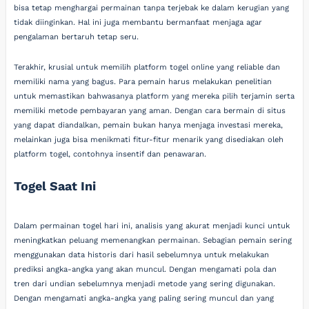
bisa tetap menghargai permainan tanpa terjebak ke dalam kerugian yang
tidak diinginkan. Hal ini juga membantu bermanfaat menjaga agar
pengalaman bertaruh tetap seru.
Terakhir, krusial untuk memilih platform togel online yang reliable dan
memiliki nama yang bagus. Para pemain harus melakukan penelitian
untuk memastikan bahwasanya platform yang mereka pilih terjamin serta
memiliki metode pembayaran yang aman. Dengan cara bermain di situs
yang dapat diandalkan, pemain bukan hanya menjaga investasi mereka,
melainkan juga bisa menikmati fitur-fitur menarik yang disediakan oleh
platform togel, contohnya insentif dan penawaran.
Togel Saat Ini
Dalam permainan togel hari ini, analisis yang akurat menjadi kunci untuk
meningkatkan peluang memenangkan permainan. Sebagian pemain sering
menggunakan data historis dari hasil sebelumnya untuk melakukan
prediksi angka-angka yang akan muncul. Dengan mengamati pola dan
tren dari undian sebelumnya menjadi metode yang sering digunakan.
Dengan mengamati angka-angka yang paling sering muncul dan yang