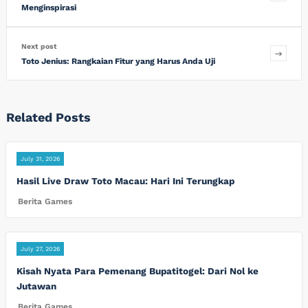
Menginspirasi
Next post
Toto Jenius: Rangkaian Fitur yang Harus Anda Uji
Related Posts
July 31, 2026
Hasil Live Draw Toto Macau: Hari Ini Terungkap
Berita Games
July 27, 2026
Kisah Nyata Para Pemenang Bupatitogel: Dari Nol ke
Jutawan
Berita Games