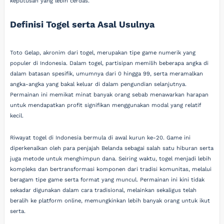
keputusan yang lebih cerdas.
Definisi Togel serta Asal Usulnya
Toto Gelap, akronim dari togel, merupakan tipe game numerik yang
populer di Indonesia. Dalam togel, partisipan memilih beberapa angka di
dalam batasan spesifik, umumnya dari 0 hingga 99, serta meramalkan
angka-angka yang bakal keluar di dalam pengundian selanjutnya.
Permainan ini memikat minat banyak orang sebab menawarkan harapan
untuk mendapatkan profit signifikan menggunakan modal yang relatif
kecil.
Riwayat togel di Indonesia bermula di awal kurun ke-20. Game ini
diperkenalkan oleh para penjajah Belanda sebagai salah satu hiburan serta
juga metode untuk menghimpun dana. Seiring waktu, togel menjadi lebih
kompleks dan bertransformasi komponen dari tradisi komunitas, melalui
beragam tipe game serta format yang muncul. Permainan ini kini tidak
sekadar digunakan dalam cara tradisional, melainkan sekaligus telah
beralih ke platform online, memungkinkan lebih banyak orang untuk ikut
serta.