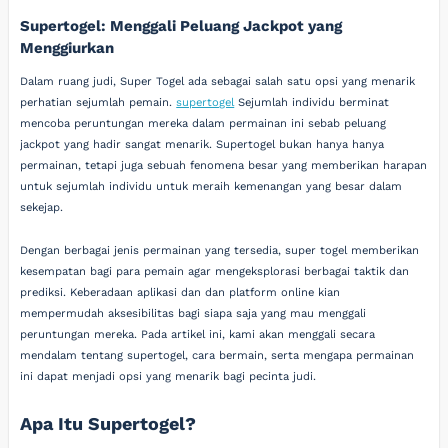
Supertogel: Menggali Peluang Jackpot yang
Menggiurkan
Dalam ruang judi, Super Togel ada sebagai salah satu opsi yang menarik
perhatian sejumlah pemain.
supertogel
Sejumlah individu berminat
mencoba peruntungan mereka dalam permainan ini sebab peluang
jackpot yang hadir sangat menarik. Supertogel bukan hanya hanya
permainan, tetapi juga sebuah fenomena besar yang memberikan harapan
untuk sejumlah individu untuk meraih kemenangan yang besar dalam
sekejap.
Dengan berbagai jenis permainan yang tersedia, super togel memberikan
kesempatan bagi para pemain agar mengeksplorasi berbagai taktik dan
prediksi. Keberadaan aplikasi dan dan platform online kian
mempermudah aksesibilitas bagi siapa saja yang mau menggali
peruntungan mereka. Pada artikel ini, kami akan menggali secara
mendalam tentang supertogel, cara bermain, serta mengapa permainan
ini dapat menjadi opsi yang menarik bagi pecinta judi.
Apa Itu Supertogel?