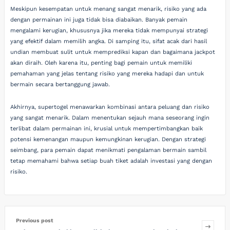
Meskipun kesempatan untuk menang sangat menarik, risiko yang ada
dengan permainan ini juga tidak bisa diabaikan. Banyak pemain
mengalami kerugian, khususnya jika mereka tidak mempunyai strategi
yang efektif dalam memilih angka. Di samping itu, sifat acak dari hasil
undian membuat sulit untuk memprediksi kapan dan bagaimana jackpot
akan diraih. Oleh karena itu, penting bagi pemain untuk memiliki
pemahaman yang jelas tentang risiko yang mereka hadapi dan untuk
bermain secara bertanggung jawab.
Akhirnya, supertogel menawarkan kombinasi antara peluang dan risiko
yang sangat menarik. Dalam menentukan sejauh mana seseorang ingin
terlibat dalam permainan ini, krusial untuk mempertimbangkan baik
potensi kemenangan maupun kemungkinan kerugian. Dengan strategi
seimbang, para pemain dapat menikmati pengalaman bermain sambil
tetap memahami bahwa setiap buah tiket adalah investasi yang dengan
risiko.
Previous post