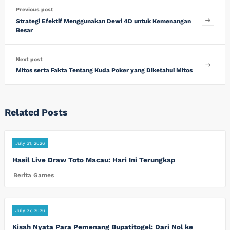
Previous post
Strategi Efektif Menggunakan Dewi 4D untuk Kemenangan
Besar
Next post
Mitos serta Fakta Tentang Kuda Poker yang Diketahui Mitos
Related Posts
July 31, 2026
Hasil Live Draw Toto Macau: Hari Ini Terungkap
Berita Games
July 27, 2026
Kisah Nyata Para Pemenang Bupatitogel: Dari Nol ke