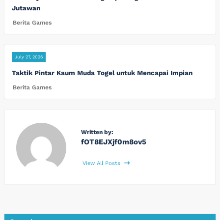
Jutawan
Berita Games
July 27, 2026
Taktik Pintar Kaum Muda Togel untuk Mencapai Impian
Berita Games
Written by:
fOT8EJXjf0m8ov5
View All Posts