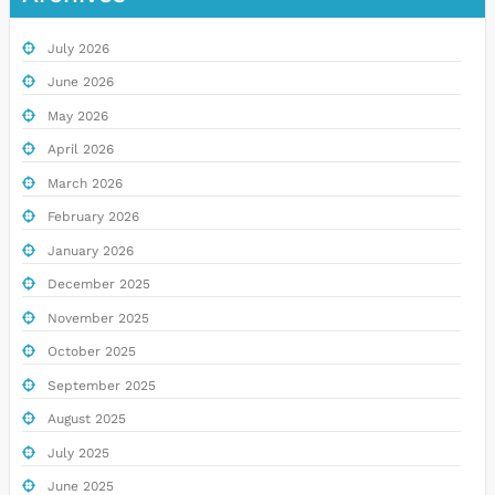
July 2026
June 2026
May 2026
April 2026
March 2026
February 2026
January 2026
December 2025
November 2025
October 2025
September 2025
August 2025
July 2025
June 2025