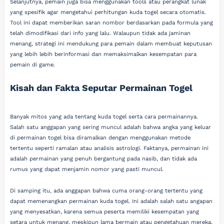
Selanjutnya, pemain juga bisa menggunakan tools atau perangkat lunak
yang spesifik agar mengetahui perhitungan kuda togel secara otomatis.
Tool ini dapat memberikan saran nombor berdasarkan pada formula yang
telah dimodifikasi dari info yang lalu. Walaupun tidak ada jaminan
menang, strategi ini mendukung para pemain dalam membuat keputusan
yang lebih lebih berinformasi dan memaksimalkan kesempatan para
pemain di game.
Kisah dan Fakta Seputar Permainan Togel
Banyak mitos yang ada tentang kuda togel serta cara permainannya.
Salah satu anggapan yang sering muncul adalah bahwa angka yang keluar
di permainan togel bisa diramalkan dengan menggunakan metode
tertentu seperti ramalan atau analisis astrologi. Faktanya, permainan ini
adalah permainan yang penuh bergantung pada nasib, dan tidak ada
rumus yang dapat menjamin nomor yang pasti muncul.
Di samping itu, ada anggapan bahwa cuma orang-orang tertentu yang
dapat memenangkan permainan kuda togel. Ini adalah salah satu angapan
yang menyesatkan, karena semua peserta memiliki kesempatan yang
setara untuk menang, meskipun lama bermain atau pengetahuan mereka.