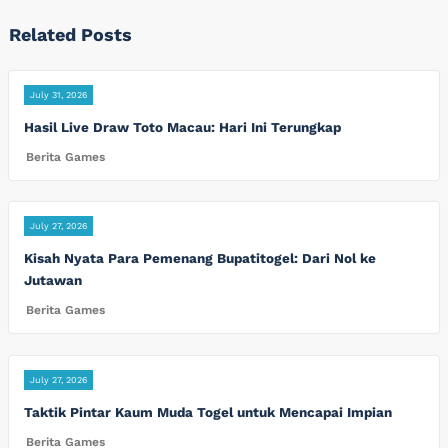
Related Posts
July 31, 2026
Hasil Live Draw Toto Macau: Hari Ini Terungkap
Berita Games
July 27, 2026
Kisah Nyata Para Pemenang Bupatitogel: Dari Nol ke
Jutawan
Berita Games
July 27, 2026
Taktik Pintar Kaum Muda Togel untuk Mencapai Impian
Berita Games