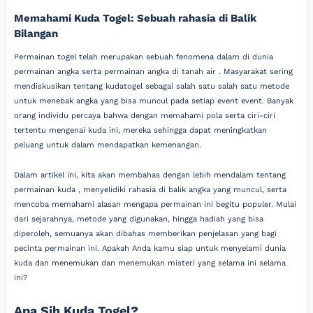
Memahami Kuda Togel: Sebuah rahasia di Balik
Bilangan
Permainan togel telah merupakan sebuah fenomena dalam di dunia
permainan angka serta permainan angka di tanah air . Masyarakat sering
mendiskusikan tentang kudatogel sebagai salah satu salah satu metode
untuk menebak angka yang bisa muncul pada setiap event event. Banyak
orang individu percaya bahwa dengan memahami pola serta ciri-ciri
tertentu mengenai kuda ini, mereka sehingga dapat meningkatkan
peluang untuk dalam mendapatkan kemenangan.
Dalam artikel ini, kita akan membahas dengan lebih mendalam tentang
permainan kuda , menyelidiki rahasia di balik angka yang muncul, serta
mencoba memahami alasan mengapa permainan ini begitu populer. Mulai
dari sejarahnya, metode yang digunakan, hingga hadiah yang bisa
diperoleh, semuanya akan dibahas memberikan penjelasan yang bagi
pecinta permainan ini. Apakah Anda kamu siap untuk menyelami dunia
kuda dan menemukan dan menemukan misteri yang selama ini selama
ini?
Apa Sih Kuda Togel?