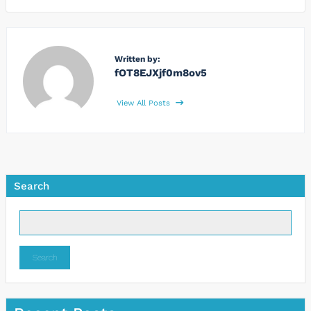
Written by:
fOT8EJXjf0m8ov5
View All Posts
Search
Search