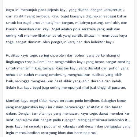
Kayu ini menunjuk pada sejenis kayu yang dikenal dengan karakteristik
dan atraktif yang berbeda. Kayu togel biasanya digunakan sebagai bahan
untuk berbagai produk kerajinan tangan, misalnya patung, seni ukir, dan
hiasan. Keunikan dari kayu togel adalah pola seratnya yang unik dan
sering kali memperlihatkan corak yang cantik. Situasi ini membuat kayu
togel sangat diminati oleh pengrajin kerajinan dan kolektor kayu.
Kualitas kayu togel sering diperoleh dari pohon yang berkembang di
lingkungan tropis. Pemilihan pengambilan kayu yang benar sangat penting
untuk menjamin kualitasnya. Kualitas kayu yang diambil dari pohon yang
sehat dan sudah matang cenderung menghasilkan kualitas yang lebih
baik, sehingga menghasilkan hasil akhir yang lebih durable dan indah.
Selain itu, kayu togel juga sering mempunyai nilai jual tinggi di pasaran.
Manfaat kayu togel tidak hanya terbatas pada kerajinan. Sebagian besar
yang menggunakan kayu ini dalam perancangan arsitektur dan hiasan
dalam. Dengan tampilannya yang menawan, kayu togel dapat memberikan
sentuhan alami dan hangat pada ruangan. Mengingat semua kelebihan itu,
jenis kayu ini semakin populer di kalangan ahli desain dan penggagas yang
ingin merealisasikan area yang khas dan bereksplorasi.