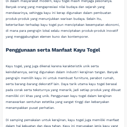
Di dalam masyarakat modern, kayu togel masih menjaga pesonanya.
Banyak orang yang mengapresiasi nilai budaya dan sejarah yang
mendasarinya, sehingga kayu ini kerap digunakan dalam pembuatan
produk-produk yang menunjukkan warisan budaya. Selain itu,
ketertarikan terhadap kayu togel pun menciptakan kesempatan ekonomi,
di mana para pengrajin lokal selalu menciptakan produk-produk inovatif
yang menggabungkan elemen kuno dan kontemporer.
Penggunaan serta Manfaat Kayu Togel
Kayu togel, yang juga dikenal karena karakteristik unik serta
keindahannya, sering digunakan dalam industri kerajinan tangan. Banyak
pengrajin memilih kayu ini untuk membuat furniture, perabot rumah,
serta barang-barang dekoratif lain. Daya tarik utama kayu togel berasal
pada corak serta teksturnya yang menarik, jadi setiap produk yang dibuat
memiliki ciri khas yang unik. Penggunaan kayu togel dalam kerajinan
menawarkan sentuhan estetika yang sangat tinggi dan kebanyakan
menampakkan pusat perhatian.
Di samping pemakaian untuk kerajinan, kayu togel juga memiliki manfaat
dalam hal kekuatan dan daya tahan. Kayu ini merupakan jenis kayu yang