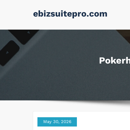
Skip
ebizsuitepro.com
to
content
Pokerh
May 30, 2026