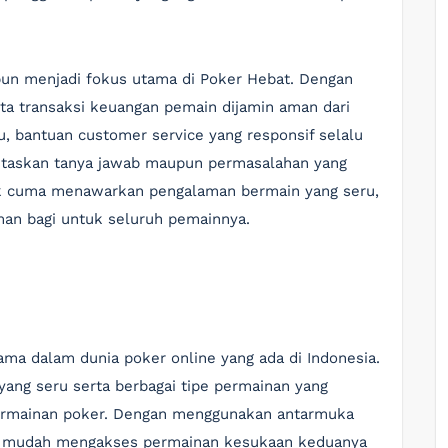
un menjadi fokus utama di Poker Hebat. Dengan
rta transaksi keuangan pemain dijamin aman dari
u, bantuan customer service yang responsif selalu
taskan tanya jawab maupun permasalahan yang
ak cuma menawarkan pengalaman bermain yang seru,
man bagi untuk seluruh pemainnya.
ama dalam dunia poker online yang ada di Indonesia.
ang seru serta berbagai tipe permainan yang
ermainan poker. Dengan menggunakan antarmuka
a mudah mengakses permainan kesukaan keduanya