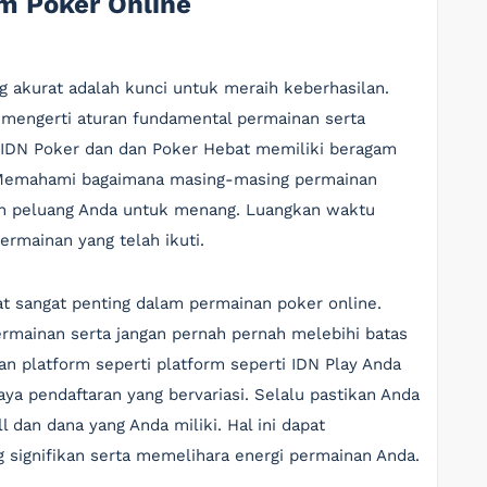
am Poker Online
ng akurat adalah kunci untuk meraih keberhasilan.
 mengerti aturan fundamental permainan serta
 IDN Poker dan dan Poker Hebat memiliki beragam
h. Memahami bagaimana masing-masing permainan
kan peluang Anda untuk menang. Luangkan waktu
ermainan yang telah ikuti.
at sangat penting dalam permainan poker online.
ermainan serta jangan pernah pernah melebihi batas
n platform seperti platform seperti IDN Play Anda
ya pendaftaran yang bervariasi. Selalu pastikan Anda
l dan dana yang Anda miliki. Hal ini dapat
signifikan serta memelihara energi permainan Anda.