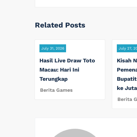
Related Posts
July 31, 2026
July 27, 2
Hasil Live Draw Toto
Kisah N
Macau: Hari Ini
Pemen
Terungkap
Bupatit
ke Jut
Berita Games
Berita 