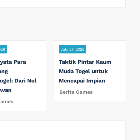
026
July 27, 2026
yata Para
Taktik Pintar Kaum
ang
Muda Togel untuk
ogel: Dari Nol
Mencapai Impian
awan
Berita Games
Games