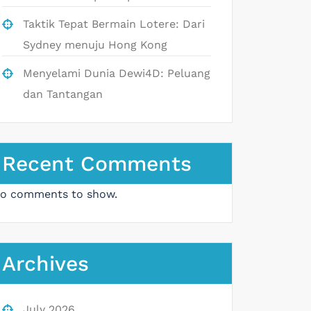
Taktik Tepat Bermain Lotere: Dari
Sydney menuju Hong Kong
Menyelami Dunia Dewi4D: Peluang
dan Tantangan
Recent Comments
o comments to show.
Archives
July 2026