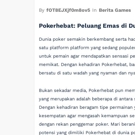
By
fOT8EJXjf0m8ov5
In
Berita Games
Pokerhebat: Peluang Emas di D
Dunia poker semakin berkembang serta had
satu platform platform yang sedang popule
untuk pemain agar mendapatkan sensasi per
memikat. Dengan kehadiran Pokerhebat, ba
bersatu di satu wadah yang nyaman dan nya
Bukan sekadar media, Pokerhebat pun memf
yang merupakan adalah beberapa di antara 
Dengan kehadiran beragam tipe permainan y
kesempatan agar mengasah kemampuan ser
dengan rekan penggemar poker. Mari berani
potensi yang dimiliki Pokerhebat di dunia po