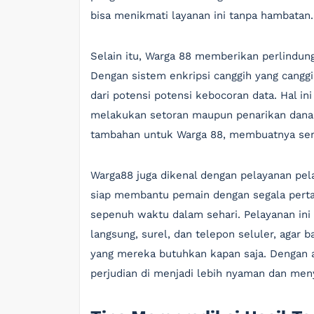
bisa menikmati layanan ini tanpa hambatan.
Selain itu, Warga 88 memberikan perlindunga
Dengan sistem enkripsi canggih yang canggi
dari potensi potensi kebocoran data. Hal i
melakukan setoran maupun penarikan dana.
tambahan untuk Warga 88, membuatnya sem
Warga88 juga dikenal dengan pelayanan pel
siap membantu pemain dengan segala pertan
sepenuh waktu dalam sehari. Pelayanan ini
langsung, surel, dan telepon seluler, aga
yang mereka butuhkan kapan saja. Dengan 
perjudian di menjadi lebih nyaman dan me