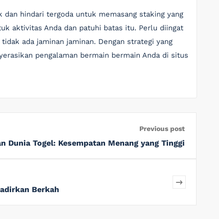
jak dan hindari tergoda untuk memasang staking yang
k aktivitas Anda dan patuhi batas itu. Perlu diingat
tidak ada jaminan jaminan. Dengan strategi yang
nyerasikan pengalaman bermain bermain Anda di situs
Previous post
n Dunia Togel: Kesempatan Menang yang Tinggi
adirkan Berkah