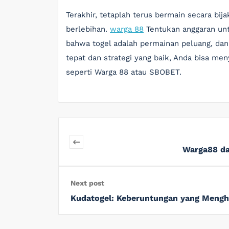
Terakhir, tetaplah terus bermain secara bi
berlebihan.
warga 88
Tentukan anggaran untu
bahwa togel adalah permainan peluang, dan 
tepat dan strategi yang baik, Anda bisa me
seperti Warga 88 atau SBOBET.
Warga88 da
Next post
Kudatogel: Keberuntungan yang Mengh