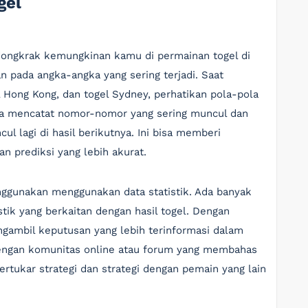
gel
ongkrak kemungkinan kamu di permainan togel di
n pada angka-angka yang sering terjadi. Saat
l Hong Kong, dan togel Sydney, perhatikan pola-pola
bisa mencatat nomor-nomor yang sering muncul dan
l lagi di hasil berikutnya. Ini bisa memberi
n prediksi yang lebih akurat.
enggunakan menggunakan data statistik. Ada banyak
stik yang berkaitan dengan hasil togel. Dengan
gambil keputusan yang lebih terinformasi dalam
dengan komunitas online atau forum yang membahas
rtukar strategi dan strategi dengan pemain yang lain