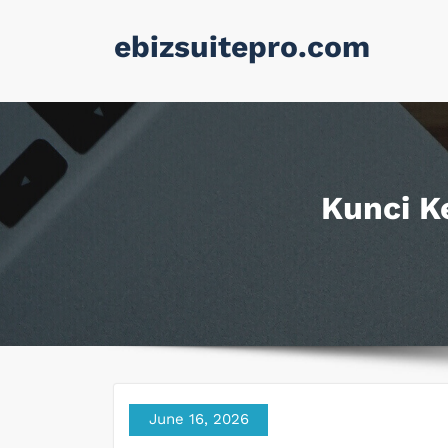
Skip
ebizsuitepro.com
to
content
Kunci K
June 16, 2026