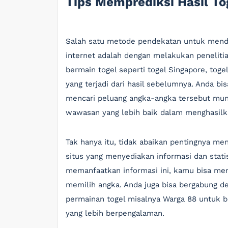
Tips Memprediksi Hasil To
Salah satu metode pendekatan untuk mend
internet adalah dengan melakukan penelitia
bermain togel seperti togel Singapore, toge
yang terjadi dari hasil sebelumnya. Anda 
mencari peluang angka-angka tersebut muncu
wawasan yang lebih baik dalam menghasilka
Tak hanya itu, tidak abaikan pentingnya m
situs yang menyediakan informasi dan stati
memanfaatkan informasi ini, kamu bisa men
memilih angka. Anda juga bisa bergabung 
permainan togel misalnya Warga 88 untuk be
yang lebih berpengalaman.