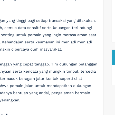
n yang tinggi bagi setiap transaksi yang dilakukan.
h, semua data sensitif serta keuangan terlindungi
ni penting untuk pemain yang ingin merasa aman saat
 Kehandalan serta keamanan ini menjadi menjadi
akin dipercaya oleh masyarakat.
anggan yang cepat tanggap. Tim dukungan pelanggan
yaan serta kendala yang mungkin timbul, tersedia
 termasuk beragam jalur kontak seperti chat
r bahwa pemain jalan untuk mendapatkan dukungan
adanya bantuan yang andal, pengalaman bermain
nyenangkan.