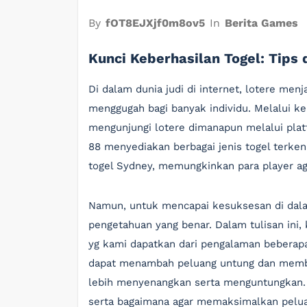
By
fOT8EJXjf0m8ov5
In
Berita Games
Kunci Keberhasilan Togel: Tips
Di dalam dunia judi di internet, lotere men
menggugah bagi banyak individu. Melalui k
mengunjungi lotere dimanapun melalui pla
88 menyediakan berbagai jenis togel terkena
togel Sydney, memungkinkan para player a
Namun, untuk mencapai kesuksesan di dalam
pengetahuan yang benar. Dalam tulisan ini, 
yg kami dapatkan dari pengalaman beberapa
dapat menambah peluang untung dan membua
lebih menyenangkan serta menguntungkan. Ja
serta bagaimana agar memaksimalkan pelu