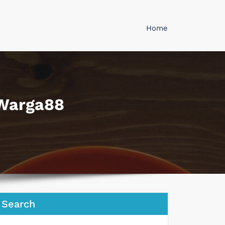
Home
 Warga88
Search