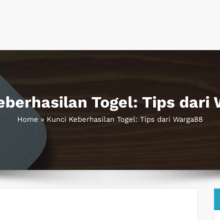
eberhasilan Togel: Tips dari
Home
»
Kunci Keberhasilan Togel: Tips dari Warga88