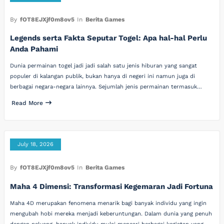
By
fOT8EJXjf0m8ov5
In
Berita Games
Legends serta Fakta Seputar Togel: Apa hal-hal Perlu
Anda Pahami
Dunia permainan togel jadi jadi salah satu jenis hiburan yang sangat
populer di kalangan publik, bukan hanya di negeri ini namun juga di
berbagai negara-negara lainnya. Sejumlah jenis permainan termasuk…
Read More
July 18, 2026
By
fOT8EJXjf0m8ov5
In
Berita Games
Maha 4 Dimensi: Transformasi Kegemaran Jadi Fortuna
Maha 4D merupakan fenomena menarik bagi banyak individu yang ingin
mengubah hobi mereka menjadi keberuntungan. Dalam dunia yang penuh