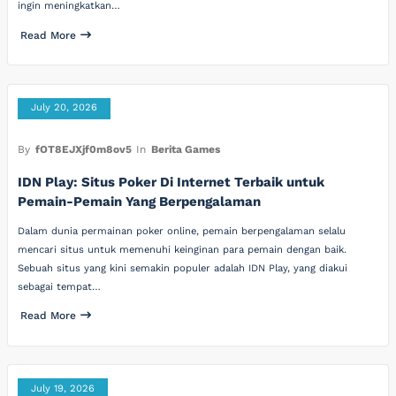
ingin meningkatkan…
Read More
July 20, 2026
By
fOT8EJXjf0m8ov5
In
Berita Games
IDN Play: Situs Poker Di Internet Terbaik untuk
Pemain-Pemain Yang Berpengalaman
Dalam dunia permainan poker online, pemain berpengalaman selalu
mencari situs untuk memenuhi keinginan para pemain dengan baik.
Sebuah situs yang kini semakin populer adalah IDN Play, yang diakui
sebagai tempat…
Read More
July 19, 2026