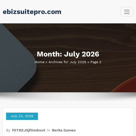
Skip
ebizsuitepro.com
to
content
Month:
July 2026
Home
»
Archives for July 2026
»
Page 2
July 23, 2026
By
fOT8EJXjf0m8ov5
In
Berita Games