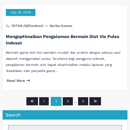
July 16, 2026
By
fOT8EJXjf0m8ov5
In
Berita Games
Mengoptimalkan Pengalaman Bermain Slot Via Pulsa
Indosat
Bermain game slot kini semakin mudah dan praktis dengan adanya opsi
deposit menggunakan pulsa. Terutama bagi pengguna Indosat,
pengalaman bermain slot dapat dioptimalkan melalui layanan yang
disediakan oleh penyedia game.…
Read More
Posts
1
2
3
…
5
pagination
Search