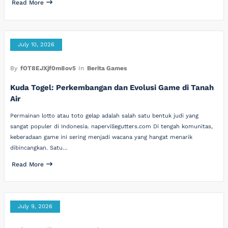
Read More
July 10, 2026
By
fOT8EJXjf0m8ov5
In
Berita Games
Kuda Togel: Perkembangan dan Evolusi Game di Tanah
Air
Permainan lotto atau toto gelap adalah salah satu bentuk judi yang
sangat populer di Indonesia. napervillegutters.com Di tengah komunitas,
keberadaan game ini sering menjadi wacana yang hangat menarik
dibincangkan. Satu…
Read More
July 9, 2026