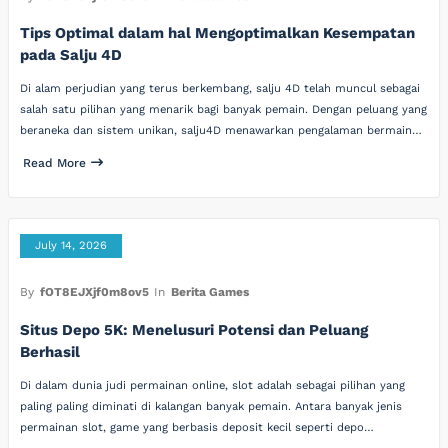
Tips Optimal dalam hal Mengoptimalkan Kesempatan
pada Salju 4D
Di alam perjudian yang terus berkembang, salju 4D telah muncul sebagai
salah satu pilihan yang menarik bagi banyak pemain. Dengan peluang yang
beraneka dan sistem unikan, salju4D menawarkan pengalaman bermain…
Read More
July 14, 2026
By
fOT8EJXjf0m8ov5
In
Berita Games
Situs Depo 5K: Menelusuri Potensi dan Peluang
Berhasil
Di dalam dunia judi permainan online, slot adalah sebagai pilihan yang
paling paling diminati di kalangan banyak pemain. Antara banyak jenis
permainan slot, game yang berbasis deposit kecil seperti depo…