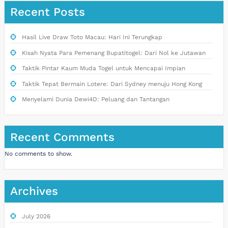
Recent Posts
Hasil Live Draw Toto Macau: Hari Ini Terungkap
Kisah Nyata Para Pemenang Bupatitogel: Dari Nol ke Jutawan
Taktik Pintar Kaum Muda Togel untuk Mencapai Impian
Taktik Tepat Bermain Lotere: Dari Sydney menuju Hong Kong
Menyelami Dunia Dewi4D: Peluang dan Tantangan
Recent Comments
No comments to show.
Archives
July 2026