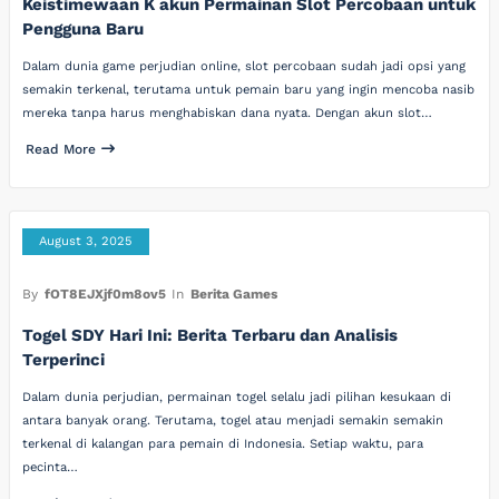
Keistimewaan K akun Permainan Slot Percobaan untuk
Pengguna Baru
Dalam dunia game perjudian online, slot percobaan sudah jadi opsi yang
semakin terkenal, terutama untuk pemain baru yang ingin mencoba nasib
mereka tanpa harus menghabiskan dana nyata. Dengan akun slot…
Read More
August 3, 2025
By
fOT8EJXjf0m8ov5
In
Berita Games
Togel SDY Hari Ini: Berita Terbaru dan Analisis
Terperinci
Dalam dunia perjudian, permainan togel selalu jadi pilihan kesukaan di
antara banyak orang. Terutama, togel atau menjadi semakin semakin
terkenal di kalangan para pemain di Indonesia. Setiap waktu, para
pecinta…