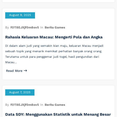
August 9, 2025
By
fOT8EJXjf0m8ov5
In
Berita Games
Rahasia Keluaran Macau: Mengerti Pola dan Angka
Di dalam alam judi yang semakin kian maju, keluaran Macau menjadi
sebuah topik yang menarik memikat perhatian banyak orang orang.
Terutama untuk para penggemar judi togel, hasil pengundian dari
Macau…
Read More
August 7, 2025
By
fOT8EJXjf0m8ov5
In
Berita Games
Data SDY: Menggunakan Statistik untuk Menang Besar