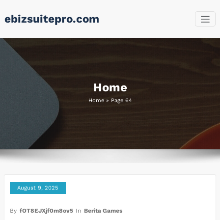
Skip
ebizsuitepro.com
to
content
Home
Home
»
Page 64
August 9, 2025
By
fOT8EJXjf0m8ov5
In
Berita Games