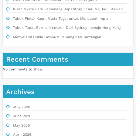
Kisah Nyata Para Pemenang Bupatitogel: Dari Nol ke Jutawan
Taktik Pintar Kaum Muda Togel untuk Mencapai Impian
Taktik Tepat Bermain Lotere: Dari Sydney menuju Hong Kong
Menyelami Dunia Dewi4D: Peluang dan Tantangan
Recent Comments
No comments to show.
Archives
July 2026
June 2026
May 2026
April 2026