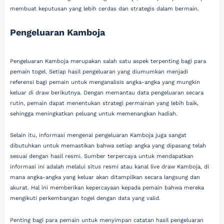
membuat keputusan yang lebih cerdas dan strategis dalam bermain.
Pengeluaran Kamboja
Pengeluaran Kamboja merupakan salah satu aspek terpenting bagi para
pemain togel. Setiap hasil pengeluaran yang diumumkan menjadi
referensi bagi pemain untuk menganalisis angka-angka yang mungkin
keluar di draw berikutnya. Dengan memantau data pengeluaran secara
rutin, pemain dapat menentukan strategi permainan yang lebih baik,
sehingga meningkatkan peluang untuk memenangkan hadiah.
Selain itu, informasi mengenai pengeluaran Kamboja juga sangat
dibutuhkan untuk memastikan bahwa setiap angka yang dipasang telah
sesuai dengan hasil resmi. Sumber terpercaya untuk mendapatkan
informasi ini adalah melalui situs resmi atau kanal live draw Kamboja, di
mana angka-angka yang keluar akan ditampilkan secara langsung dan
akurat. Hal ini memberikan kepercayaan kepada pemain bahwa mereka
mengikuti perkembangan togel dengan data yang valid.
Penting bagi para pemain untuk menyimpan catatan hasil pengeluaran