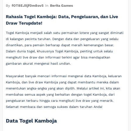
By
fOT8EJXjf0m8ov5
In
Berita Games
Rahasia Togel Kamboja: Data, Pengeluaran, dan Live
Draw Terupdate!
Togel Kamboja menjadi salah satu permainan lotere yang sangat diminati
di kalangan pecinta taruhan. Dengan data dan pengeluaran yang selalu
dinantikan, para pemain berharap dapat meraih kemenangan besar.
Dalam dunia togel, khususnya Togel Kamboja, penting untuk selalu
mengikuti live draw dan informasi terkini agar bisa mendapatkan
gambaran akurat mengenai hasil undian.
Masyarakat banyak mencari informasi mengenai data Kamboja, keluaran
Kamboja, dan live draw Kamboja yang dapat membantu mereka dalam
menentukan angka-angka yang akan dipilih. Melalui artikel ini, kita akan
membahas semua aspek yang berkaitan dengan togel Kamboja, dari
pengeluaran terbaru hingga cara mengikuti live draw yang menarik.
Selamat membaca dan semoga sukses dalam taruhan Anda!
Data Togel Kamboja