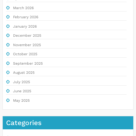
March 2026
February 2026
January 2026
December 2025
November 2025
October 2025
September 2025
August 2025
July 2025
June 2025
May 2025
Categories