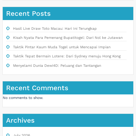
Recent Posts
Hasil Live Draw Toto Macau: Hari Ini Terungkap
Kisah Nyata Para Pemenang Bupatitogel: Dari Nol ke Jutawan
Taktik Pintar Kaum Muda Togel untuk Mencapai Impian
Taktik Tepat Bermain Lotere: Dari Sydney menuju Hong Kong
Menyelami Dunia Dewi4D: Peluang dan Tantangan
Recent Comments
No comments to show.
Archives
July 2026