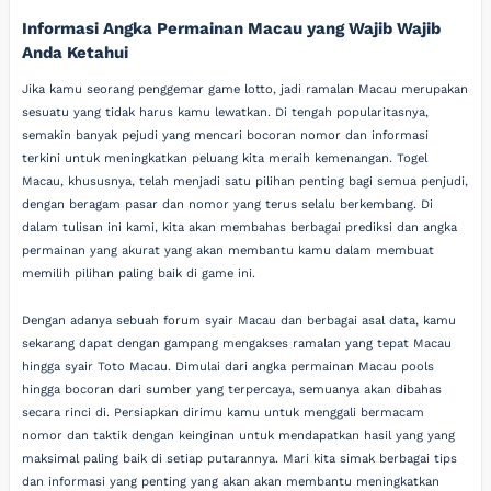
Informasi Angka Permainan Macau yang Wajib Wajib
Anda Ketahui
Jika kamu seorang penggemar game lotto, jadi ramalan Macau merupakan
sesuatu yang tidak harus kamu lewatkan. Di tengah popularitasnya,
semakin banyak pejudi yang mencari bocoran nomor dan informasi
terkini untuk meningkatkan peluang kita meraih kemenangan. Togel
Macau, khususnya, telah menjadi satu pilihan penting bagi semua penjudi,
dengan beragam pasar dan nomor yang terus selalu berkembang. Di
dalam tulisan ini kami, kita akan membahas berbagai prediksi dan angka
permainan yang akurat yang akan membantu kamu dalam membuat
memilih pilihan paling baik di game ini.
Dengan adanya sebuah forum syair Macau dan berbagai asal data, kamu
sekarang dapat dengan gampang mengakses ramalan yang tepat Macau
hingga syair Toto Macau. Dimulai dari angka permainan Macau pools
hingga bocoran dari sumber yang terpercaya, semuanya akan dibahas
secara rinci di. Persiapkan dirimu kamu untuk menggali bermacam
nomor dan taktik dengan keinginan untuk mendapatkan hasil yang yang
maksimal paling baik di setiap putarannya. Mari kita simak berbagai tips
dan informasi yang penting yang akan akan membantu meningkatkan