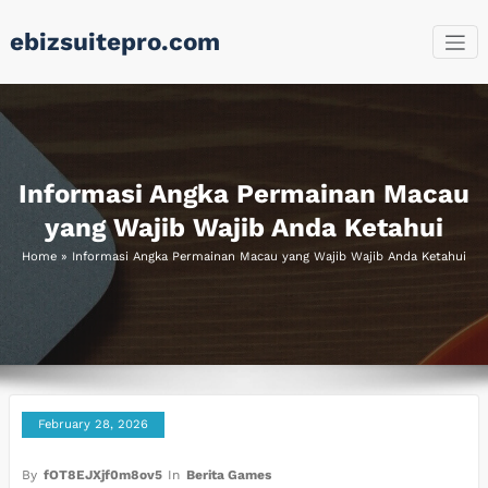
Skip
ebizsuitepro.com
to
content
Informasi Angka Permainan Macau
yang Wajib Wajib Anda Ketahui
Home
»
Informasi Angka Permainan Macau yang Wajib Wajib Anda Ketahui
February 28, 2026
By
fOT8EJXjf0m8ov5
In
Berita Games