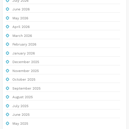
July 2026
June 2026
May 2026
April 2026
March 2026
February 2026
January 2026
December 2025
November 2025
October 2025
September 2025
August 2025
July 2025
June 2025
May 2025