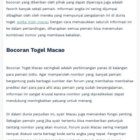
bocoran yang diberikan oleh pihak yang dapat dipercaya juga adalah
favorit banyak sekali pemain. Informasi angka ini sering dijumpai
dibagikan oleh oleh mereka yang mempunyai pengalaman ini di dunia
togel.
angka main macau
Dengan cara memasukkan seluruh informasi ini
ke dalam pertandingan, diharapkan semua pemain bisa menemukan
kombinasi nomor yang membawa kebaikan.
Bocoran Togel Macao
Bocoran Togel Macao seringkali adalah perbincangan panas di kalangan
para pemain lotto. Agar memperoleh nombor yang, banyak pemain
bergantung pada berbagai sumber dan forum yang membahas membahas
prediksi dari para para ahli atau pemain yang sudah berpengalaman.
Informasi ini sangat krusial karena nombor yang diprediksikan dapat
mendukung meningkatkan peluang untuk menang.
Di dalam dunia perjudian ini, syair Macau juga memainkan fungsi penting.
Sebagian pemain yang jika syair tertentu bisa memberikan petunjuk
tentang nombor yang akan muncul. Forum puisi Macao sering menjadi
tempat diskusi serta berbagi kode serta angka yang tepat. Pengertian