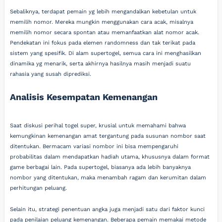
Sebaliknya, terdapat pemain yg lebih mengandalkan kebetulan untuk
memilih nomor. Mereka mungkin menggunakan cara acak, misalnya
memilih nomor secara spontan atau memanfaatkan alat nomor acak.
Pendekatan ini fokus pada elemen randomness dan tak terikat pada
sistem yang spesifik. Di alam supertogel, semua cara ini menghasilkan
dinamika yg menarik, serta akhirnya hasilnya masih menjadi suatu
rahasia yang susah diprediksi.
Analisis Kesempatan Kemenangan
Saat diskusi perihal togel super, krusial untuk memahami bahwa
kemungkinan kemenangan amat tergantung pada susunan nombor saat
ditentukan. Bermacam variasi nombor ini bisa mempengaruhi
probabilitas dalam mendapatkan hadiah utama, khususnya dalam format
game berbagai lain. Pada supertogel, biasanya ada lebih banyaknya
nombor yang ditentukan, maka menambah ragam dan kerumitan dalam
perhitungan peluang.
Selain itu, strategi penentuan angka juga menjadi satu dari faktor kunci
pada penilaian peluang kemenangan. Beberapa pemain memakai metode