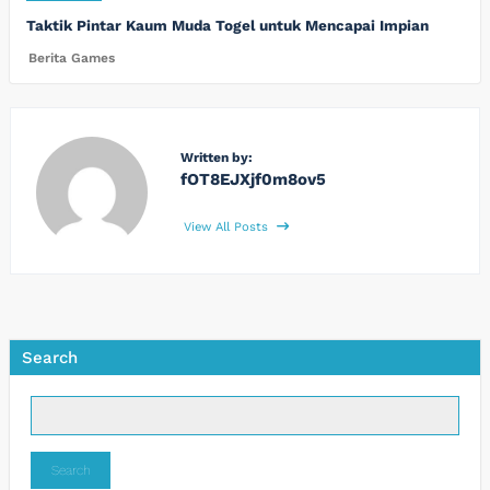
Taktik Pintar Kaum Muda Togel untuk Mencapai Impian
Berita Games
Written by:
fOT8EJXjf0m8ov5
View All Posts
Search
Search