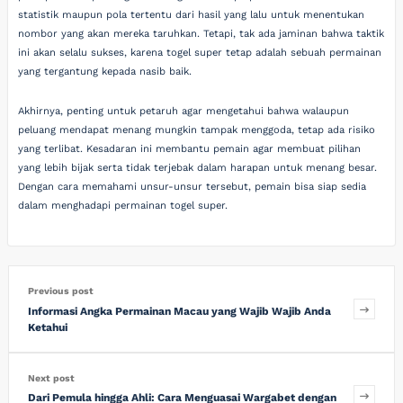
statistik maupun pola tertentu dari hasil yang lalu untuk menentukan
nombor yang akan mereka taruhkan. Tetapi, tak ada jaminan bahwa taktik
ini akan selalu sukses, karena togel super tetap adalah sebuah permainan
yang tergantung kepada nasib baik.
Akhirnya, penting untuk petaruh agar mengetahui bahwa walaupun
peluang mendapat menang mungkin tampak menggoda, tetap ada risiko
yang terlibat. Kesadaran ini membantu pemain agar membuat pilihan
yang lebih bijak serta tidak terjebak dalam harapan untuk menang besar.
Dengan cara memahami unsur-unsur tersebut, pemain bisa siap sedia
dalam menghadapi permainan togel super.
Previous post
Informasi Angka Permainan Macau yang Wajib Wajib Anda
Ketahui
Next post
Dari Pemula hingga Ahli: Cara Menguasai Wargabet dengan