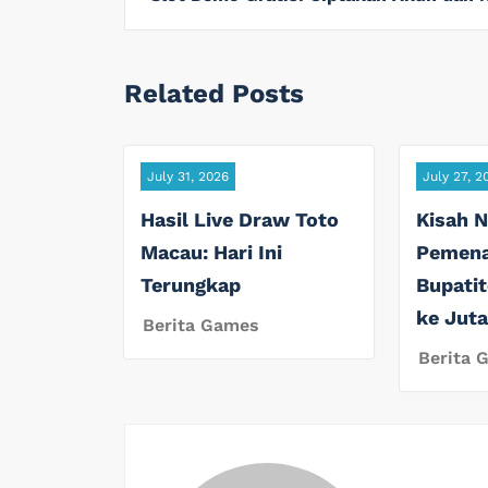
Related Posts
July 31, 2026
July 27, 2
Hasil Live Draw Toto
Kisah N
Macau: Hari Ini
Pemen
Terungkap
Bupatit
ke Jut
Berita Games
Berita 