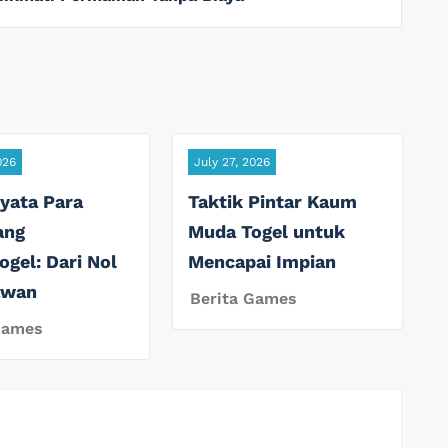
026
July 27, 2026
yata Para
Taktik Pintar Kaum
ang
Muda Togel untuk
ogel: Dari Nol
Mencapai Impian
awan
Berita Games
Games