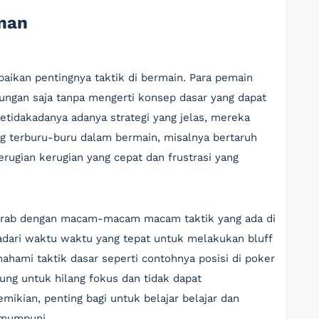
nan
aikan pentingnya taktik di bermain. Para pemain
ungan saja tanpa mengerti konsep dasar yang dapat
idakadanya adanya strategi yang jelas, mereka
 terburu-buru dalam bermain, misalnya bertaruh
erugian kerugian yang cepat dan frustrasi yang
krab dengan macam-macam macam taktik yang ada di
adari waktu waktu yang tepat untuk melakukan bluff
hami taktik dasar seperti contohnya posisi di poker
ng untuk hilang fokus dan tidak dapat
ikian, penting bagi untuk belajar belajar dan
 mumpuni.