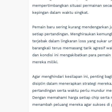
mempertimbangkan situasi permainan secara
kepingan dalam waktu singkat.
Pemain baru sering kurang mendengarkan j
setiap pertandingan. Menghiraukan kemung
terjebak dalam lingkaran loss yang sukar u
barangkali terus memasang tarik agresif wa
dan kondisi ini mengakibatkan para pemain
mereka miliki.
Agar menghindari kesilapan ini, penting bag
disiplin dalam menerapkan strategi merek
pertandingan serta waktu perlu mundur me
Dengan memahami harga setiap chip serta 
menambah peluang mereka agar sukses di p