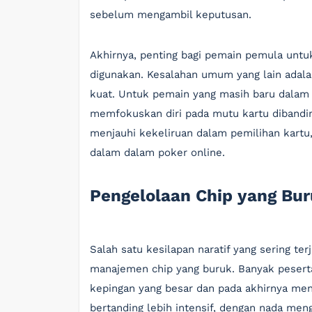
sebelum mengambil keputusan.
Akhirnya, penting bagi pemain pemula unt
digunakan. Kesalahan umum yang lain adala
kuat. Untuk pemain yang masih baru dalam 
memfokuskan diri pada mutu kartu dibandi
menjauhi kekeliruan dalam pemilihan kart
dalam dalam poker online.
Pengelolaan Chip yang Bu
Salah satu kesilapan naratif yang sering te
manajemen chip yang buruk. Banyak peserta
kepingan yang besar dan pada akhirnya men
bertanding lebih intensif, dengan nada me