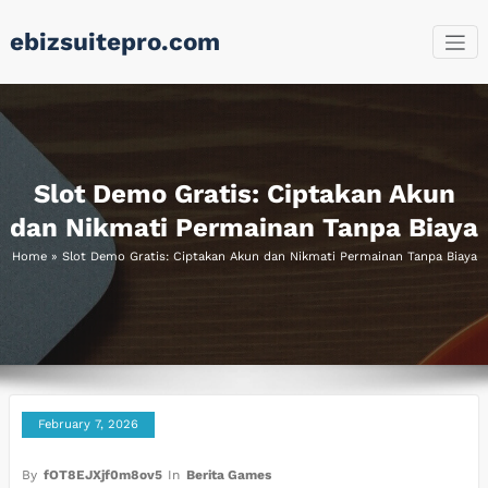
Skip
ebizsuitepro.com
to
content
Slot Demo Gratis: Ciptakan Akun
dan Nikmati Permainan Tanpa Biaya
Home
»
Slot Demo Gratis: Ciptakan Akun dan Nikmati Permainan Tanpa Biaya
February 7, 2026
By
fOT8EJXjf0m8ov5
In
Berita Games