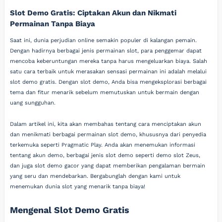
Slot Demo Gratis: Ciptakan Akun dan Nikmati
Permainan Tanpa Biaya
Saat ini, dunia perjudian online semakin populer di kalangan pemain.
Dengan hadirnya berbagai jenis permainan slot, para penggemar dapat
mencoba keberuntungan mereka tanpa harus mengeluarkan biaya. Salah
satu cara terbaik untuk merasakan sensasi permainan ini adalah melalui
slot demo gratis. Dengan slot demo, Anda bisa mengeksplorasi berbagai
tema dan fitur menarik sebelum memutuskan untuk bermain dengan
uang sungguhan.
Dalam artikel ini, kita akan membahas tentang cara menciptakan akun
dan menikmati berbagai permainan slot demo, khususnya dari penyedia
terkemuka seperti Pragmatic Play. Anda akan menemukan informasi
tentang akun demo, berbagai jenis slot demo seperti demo slot Zeus,
dan juga slot demo gacor yang dapat memberikan pengalaman bermain
yang seru dan mendebarkan. Bergabunglah dengan kami untuk
menemukan dunia slot yang menarik tanpa biaya!
Mengenal Slot Demo Gratis