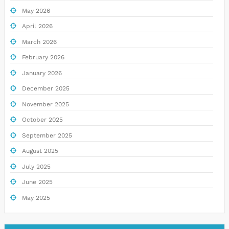
May 2026
April 2026
March 2026
February 2026
January 2026
December 2025
November 2025
October 2025
September 2025
August 2025
July 2025
June 2025
May 2025