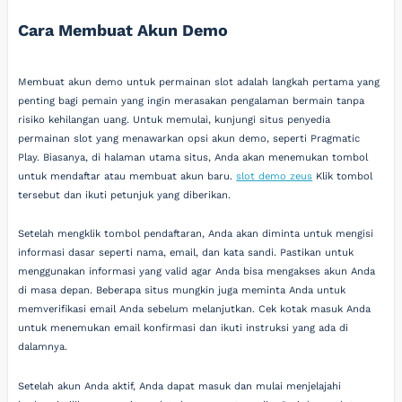
Cara Membuat Akun Demo
Membuat akun demo untuk permainan slot adalah langkah pertama yang
penting bagi pemain yang ingin merasakan pengalaman bermain tanpa
risiko kehilangan uang. Untuk memulai, kunjungi situs penyedia
permainan slot yang menawarkan opsi akun demo, seperti Pragmatic
Play. Biasanya, di halaman utama situs, Anda akan menemukan tombol
untuk mendaftar atau membuat akun baru.
slot demo zeus
Klik tombol
tersebut dan ikuti petunjuk yang diberikan.
Setelah mengklik tombol pendaftaran, Anda akan diminta untuk mengisi
informasi dasar seperti nama, email, dan kata sandi. Pastikan untuk
menggunakan informasi yang valid agar Anda bisa mengakses akun Anda
di masa depan. Beberapa situs mungkin juga meminta Anda untuk
memverifikasi email Anda sebelum melanjutkan. Cek kotak masuk Anda
untuk menemukan email konfirmasi dan ikuti instruksi yang ada di
dalamnya.
Setelah akun Anda aktif, Anda dapat masuk dan mulai menjelajahi