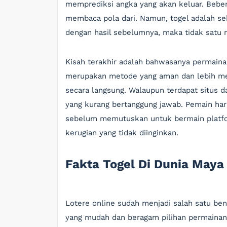
memprediksi angka yang akan keluar. Bebe
membaca pola dari. Namun, togel adalah se
dengan hasil sebelumnya, maka tidak satu 
Kisah terakhir adalah bahwasanya permainan
merupakan metode yang aman dan lebih m
secara langsung. Walaupun terdapat situs d
yang kurang bertanggung jawab. Pemain ha
sebelum memutuskan untuk bermain platform
kerugian yang tidak diinginkan.
Fakta Togel Di Dunia Maya
Lotere online sudah menjadi salah satu ben
yang mudah dan beragam pilihan permainan,