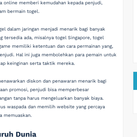
cara online memberi kemudahan kepada penjudi,
am bermain togel.
gel dalam jaringan menjadi menarik bagi banyak
 tersedia ada, misalnya togel Singapore, togel
 game memiliki ketentuan dan cara permainan yang,
njudi. Hal ini juga membolehkan para pemain untuk
p keinginan serta taktik mereka.
n menawarkan diskon dan penawaran menarik bagi
aan promosi, penjudi bisa memperbesar
gan tanpa harus mengeluarkan banyak biaya.
erus waspada dan memilih website yang percaya
ta memuaskan.
uruh Dunia