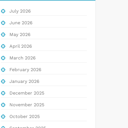
July 2026
June 2026
May 2026
April 2026
March 2026
February 2026
January 2026
December 2025
November 2025
October 2025