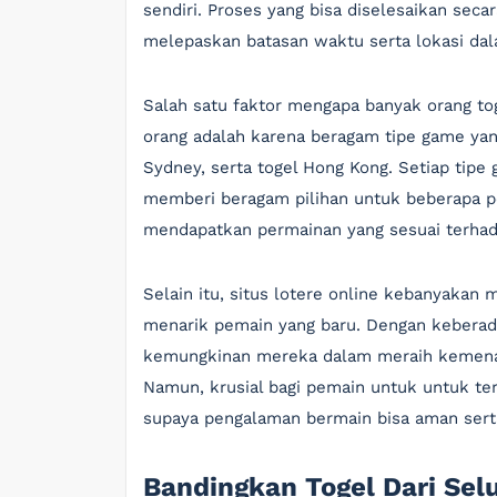
sendiri. Proses yang bisa diselesaikan se
melepaskan batasan waktu serta lokasi dal
Salah satu faktor mengapa banyak orang to
orang adalah karena beragam tipe game yang
Sydney, serta togel Hong Kong. Setiap tipe
memberi beragam pilihan untuk beberapa pe
mendapatkan permainan yang sesuai terhada
Selain itu, situs lotere online kebanyaka
menarik pemain yang baru. Dengan keberad
kemungkinan mereka dalam meraih kemenan
Namun, krusial bagi pemain untuk untuk t
supaya pengalaman bermain bisa aman ser
Bandingkan Togel Dari Sel