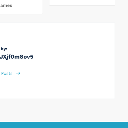
Games
 by:
JXjf0m8ov5
l Posts