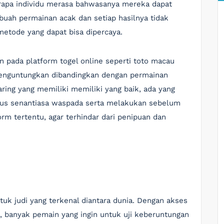
rapa individu merasa bahwasanya mereka dapat
buah permainan acak dan setiap hasilnya tidak
metode yang dapat bisa dipercaya.
 pada platform togel online seperti toto macau
enguntungkan dibandingkan dengan permainan
aring yang memiliki memiliki yang baik, ada yang
rus senantiasa waspada serta melakukan sebelum
 tertentu, agar terhindar dari penipuan dan
tuk judi yang terkenal diantara dunia. Dengan akses
 banyak pemain yang ingin untuk uji keberuntungan