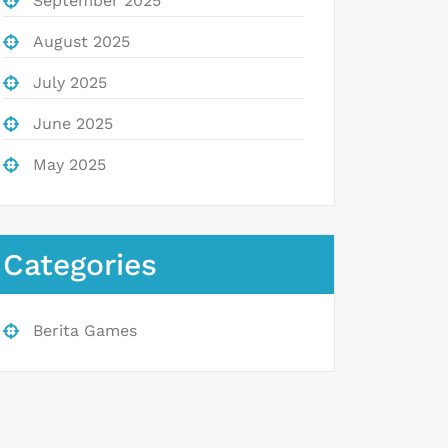
September 2025
August 2025
July 2025
June 2025
May 2025
Categories
Berita Games