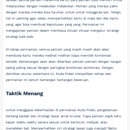
Setelah semua pemain menerima kartu, para pemain bisa memilih untuk
melanjutkan dengan melakukan melakukan. Pemain yang merasa yakin
dengan mereka mereka bisa taruhan untuk untuk menggoda lain. Tetapi,
hal ini penting agar selalu memperhatikan kartu di meja dan dan kartu
yang, agar bisa membuat keputusan yang yang. Permainan ini
mengajarkan pemain dalam membaca situasi situasi mengatur strategi
strategi baik baik.
Di tahap permainan, semua pemain yang masih masih akan akan
membuka kartu mereka melihat melihat siapa memiliki kombinasi
terbaik. Kemenangan akan akan diberikan pemain pemain dengan tangan
paling paling sesuai dengan peringkat kombinasi kombinasi. Dengan
demikian aturan sederhana ini, Kuda Poker menjadikan setiap sesi
permainan ini penuh tantangan tantangan keseruan.
Taktik Menang
Untuk menggapai keberhasilan di permainan Kuda Poker, pengetahuan
tentang kaidah dan strategi dasar amat krusial. Tiapa pemain wajib tahu
kapan waktu waktu secara sesuai untuk bertaruh, melipat, atau
menaikkan bet. Memperhatikan ciri strategi lawan juga menjadi faktor