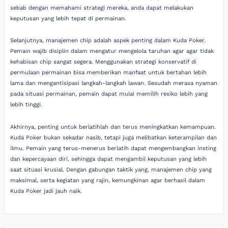
sebab dengan memahami strategi mereka, anda dapat melakukan
keputusan yang lebih tepat di permainan.
Selanjutnya, manajemen chip adalah aspek penting dalam Kuda Poker.
Pemain wajib disiplin dalam mengatur mengelola taruhan agar agar tidak
kehabisan chip sangat segera. Menggunakan strategi konservatif di
permulaan permainan bisa memberikan manfaat untuk bertahan lebih
lama dan mengantisipasi langkah-langkah lawan. Sesudah merasa nyaman
pada situasi permainan, pemain dapat mulai memilih resiko lebih yang
lebih tinggi.
Akhirnya, penting untuk berlatihlah dan terus meningkatkan kemampuan.
Kuda Poker bukan sekadar nasib, tetapi juga melibatkan keterampilan dan
ilmu. Pemain yang terus-menerus berlatih dapat mengembangkan insting
dan kepercayaan diri, sehingga dapat mengambil keputusan yang lebih
saat situasi krusial. Dengan gabungan taktik yang, manajemen chip yang
maksimal, serta kegiatan yang rajin, kemungkinan agar berhasil dalam
Kuda Poker jadi jauh naik.