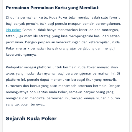
Permainan Permainan Kartu yang Memikat
Di dunia permainan kartu, Kuda Poker telah menjadi salah satu favorit
bagi banyak pemain, baik bagi pemula maupun pemain berpengalaman.
idn poker
Game ini tidak hanya menawarkan keseruan dan tantangan,
tetapi juga memiliki strategi yang bisa mempengaruhi hasil dari setiap
permainan. Dengan perpaduan keberuntungan dan keterampilan, Kuda
Poker menarik perhatian banyak orang agar bergabung dan menguji
keberuntungannya.
Kudapoker sebagai platform untuk bermain Kuda Poker menyediakan
akses yang mudah dan nyaman bagi para penggemar permainan ini. Di
platform ini, pemain dapat menemukan berbagai fitur yang menarik,
turnamen dan bonus yang akan menambah keseruan bermain. Dengan
meningkatnya popularitas Kuda Poker, semakin banyak orang yang
mengenal dan mencintai permainan ini, menjadikannya pilihan hiburan
yang tak boleh terlewat.
Sejarah Kuda Poker