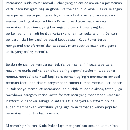
Permainan Kuda Poker memiliki akar yang dalam dalam dunia permainan
kartu pada beragam bagian global. Permainan ini dikenal luas di kalangan
para pemain serta pecinta kartu, di mana taktik serta chance adalah
elemen penting. Asal-usul Kuda Poker bisa dilacak pada ke dalam
permainan tradisional yang berlangsung pada Eropa, yang lalu
berkembang menjadi bentuk varian yang familiar sekarang ini. Dengan
pengaruh dari berbagai berbagai kebudayaan, Kuda Poker terus
mengalami transformasi dan adaptasi, membuatnya salah satu game
kartu yang paling menarik.
Sejalan dengan perkembangan teknis, permainan ini secara perlahan
masuk ke dunia online, dan situs daring seperti platform kuda poker
muncul menjadi alternatif bagi para pemain yg ingin merasakan sensasi
bermain kartu dari dalam kenyamanan rumah rumah mereka. Perubahan
ini tak hanya membuat permainan lebih lebih mudah diakses, tetapi juga
membawa beragam variasi serta format baru yang menambah keseruan.
Platform kudapoker sebagai diantara situs penyedia platform online
sudah memberikan kontribusi yang signifikan terhadap keneh populer
permainan ini untuk kaum muda.
Di samping hiburan, Kuda Poker juga menghasilkan sebuah komunitas